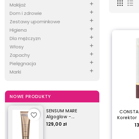

Makijaż

Dom i zdrowie

Zestawy upominkowe

Higiena

Dla mężczyzn

Włosy

Zapachy

Pielęgnacja

Marki
NOWE PRODUKTY
WELLATON Farba do...
CONSTA
favorite_border
favorite_border
Korektor -
Cena
21,50 zł
C
13