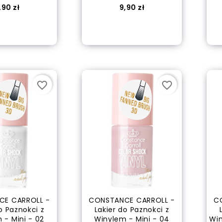
ena
Cena
,90 zł
9,90 zł
 of stock
out of stock
favorite_border
favorite_border
CE CARROLL -
CONSTANCE CARROLL -
C
o Paznokci z
Lakier do Paznokci z
 - Mini - 02
Winylem - Mini - 04
Win