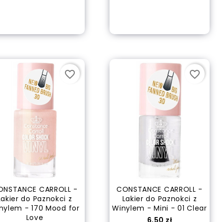
out of stock
out of stock
favorite_border
favorite_border
ONSTANCE CARROLL -
CONSTANCE CARROLL -
Lakier do Paznokci z
Lakier do Paznokci z
nylem - 170 Mood for
Winylem - Mini - 01 Clear
Love
Cena
6,50 zł