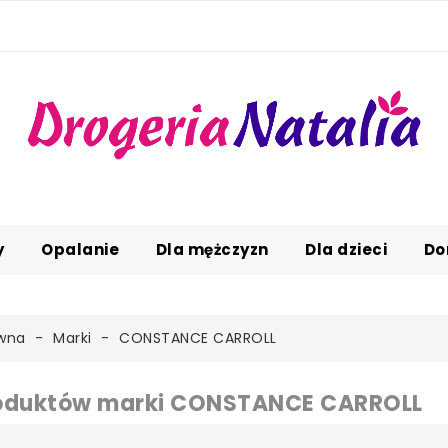
y
Opalanie
Dla mężczyzn
Dla dzieci
Do
ówna
Marki
CONSTANCE CARROLL
roduktów marki CONSTANCE CARROLL