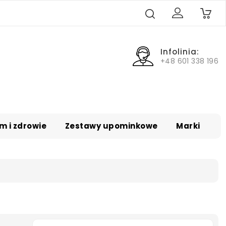
0
Infolinia:
+48 601 338 196
m i zdrowie
Zestawy upominkowe
Marki