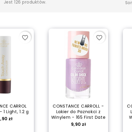
Jest 126 produktów.
Sor
favorite_border
favorite_border
WELLATON Farba do...
NCE CARROL
CONSTANCE CARROLL -
C
 1 Light, 1.2 g
Lakier do Paznokci z
Cena
21,50 zł
Winylem - 165 First Date
W
ena
,90 zł
Cena
9,90 zł