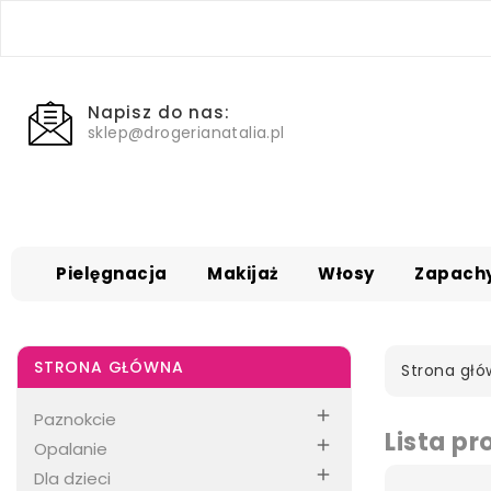
Napisz do nas:
sklep@drogerianatalia.pl
Pielęgnacja
Makijaż
Włosy
Zapach
STRONA GŁÓWNA
Strona gł

Paznokcie
Lista p

Opalanie

Dla dzieci