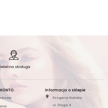
Świetna obsługa
 KONTO
Informacja o sklepie

sobowe
Drogeria Natalia
ul. Długa 4
enia