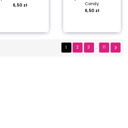
Candy
Cena
6,50 zł
Cena
6,50 zł
out of stock
out of stock
1
2
3
11

…