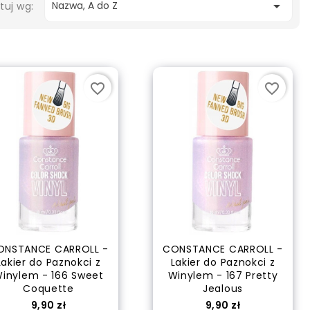

Nazwa, A do Z
tuj wg:
favorite_border
favorite_border
ONSTANCE CARROLL -
CONSTANCE CARROLL -
Lakier do Paznokci z
Lakier do Paznokci z
inylem - 166 Sweet
Winylem - 167 Pretty
Coquette
Jealous
Cena
Cena
9,90 zł
9,90 zł