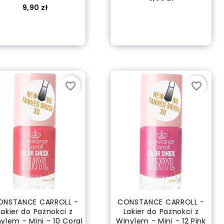
Cena
9,90 zł
out of stock
out of stock
favorite_border
favorite_border
ONSTANCE CARROLL -
CONSTANCE CARROLL -
Lakier do Paznokci z
Lakier do Paznokci z
ylem - Mini - 10 Coral
Winylem - Mini - 12 Pink