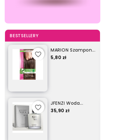
BESTSELLERY
MARION Szampon...
favorite_border
favorite_border
Cena
5,80 zł
JFENZI Woda...
favorite_border
favorite_border
Cena
35,90 zł