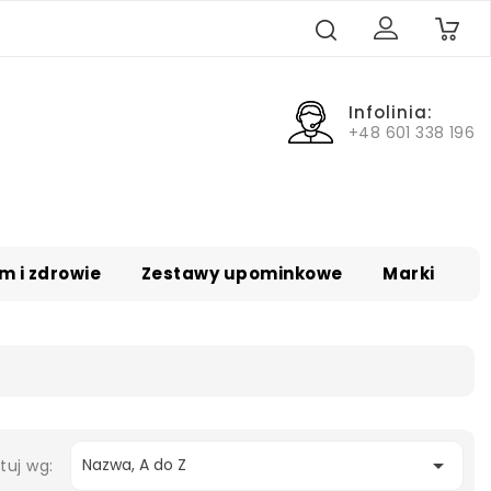
0
Infolinia:
+48 601 338 196
m i zdrowie
Zestawy upominkowe
Marki

Nazwa, A do Z
tuj wg: