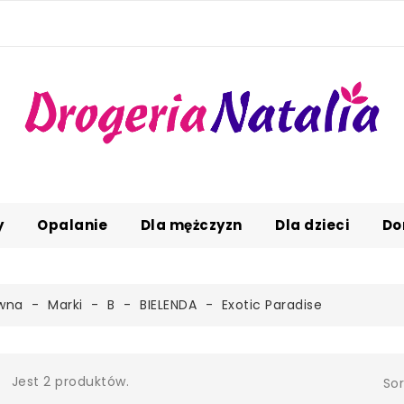
y
Opalanie
Dla mężczyzn
Dla dzieci
Do
ówna
Marki
B
BIELENDA
Exotic Paradise
Jest 2 produktów.
Sor