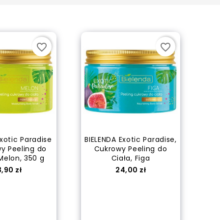
WELLATON Farba do...
Cena
21,50 zł
favorite_border
favorite_border
WELLATON Farba do...
Cena
21,50 zł
xotic Paradise
BIELENDA Exotic Paradise,
y Peeling do
Cukrowy Peeling do
Melon, 350 g
Ciała, Figa
WELLATON Farba do...
ena
Cena
,90 zł
24,00 zł
Cena
21,50 zł
 of stock
out of stock