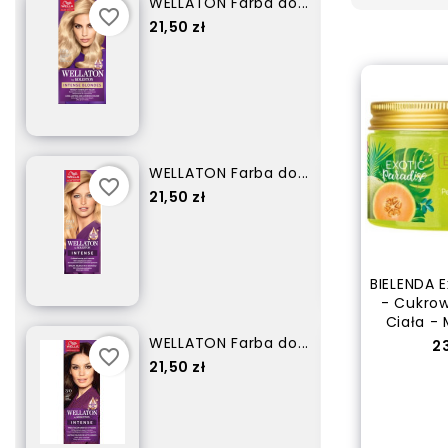
WELLATON Farba do...
favorite_border
favorite_border
Cena
21,50 zł
WELLATON Farba do...
favorite_border
favorite_border
Cena
21,50 zł
BIELENDA E
- Cukrow
Ciała - 
..
WELLATON Farba do...
C
23
favorite_border
favorite_border
Cena
21,50 zł
out