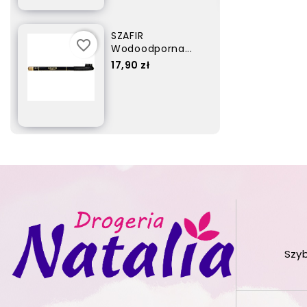
SZAFIR
favorite_border
Wodoodporna...
Cena
17,90 zł
Szy