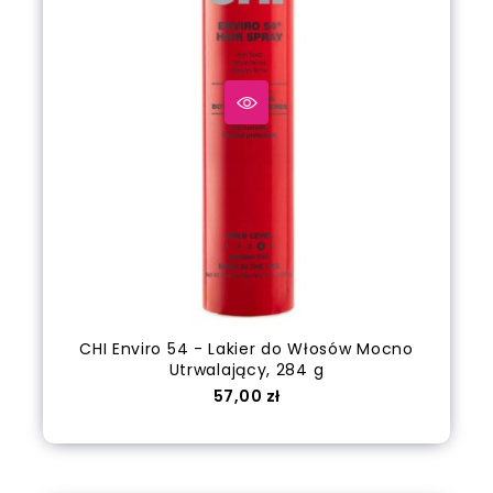
CHI Enviro 54 - Lakier do Włosów Mocno
Utrwalający, 284 g
Cena
57,00 zł
Dodaj do koszyka