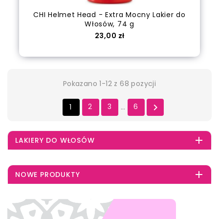
CHI Helmet Head - Extra Mocny Lakier do
Włosów, 74 g
Cena
23,00 zł
out of stock
Pokazano 1-12 z 68 pozycji
1
2
3
6

…

LAKIERY DO WŁOSÓW

NOWE PRODUKTY