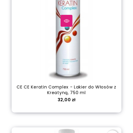
CE CE Keratin Complex - Lakier do Włosów z
Kreatyną, 750 ml
Cena
32,00 zł
Dodaj do koszyka