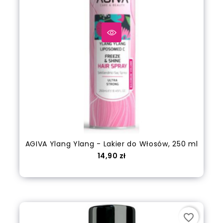
AGIVA Ylang Ylang - Lakier do Włosów, 250 ml
Cena
14,90 zł
Dodaj do koszyka
favorite_border