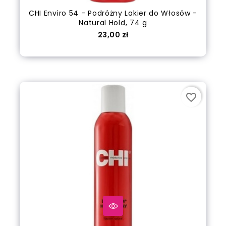
CHI Enviro 54 - Podróżny Lakier do Włosów -
Natural Hold, 74 g
Cena
23,00 zł
out of stock
favorite_border