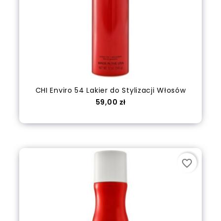
CHI Enviro 54 Lakier do Stylizacji Włosów
Cena
59,00 zł
out of stock
favorite_border