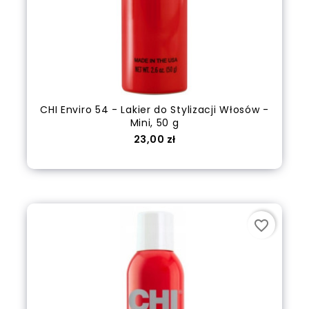
CHI Enviro 54 - Lakier do Stylizacji Włosów -
Mini, 50 g
Cena
23,00 zł
Dodaj do koszyka
favorite_border