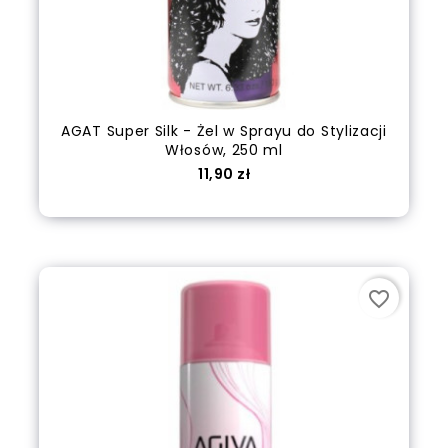
AGAT Super Silk - Żel w Sprayu do Stylizacji
Włosów, 250 ml
Cena
11,90 zł
Dodaj do koszyka
favorite_border