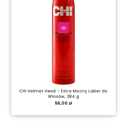
CHI Helmet Head - Extra Mocny Lakier do
Włosów, 284 g
Cena
56,00 zł
out of stock