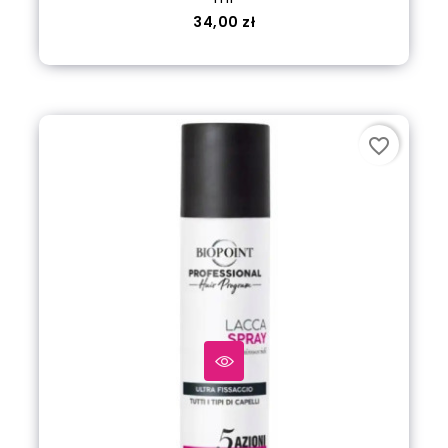
Cena
34,00 zł
Dodaj do koszyka
favorite_border