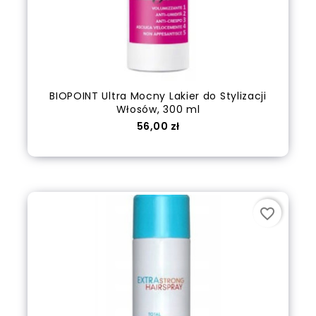
BIOPOINT Ultra Mocny Lakier do Stylizacji
Włosów, 300 ml
Cena
56,00 zł
Dodaj do koszyka
favorite_border