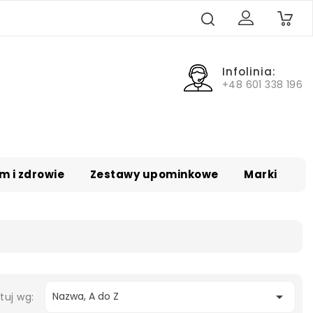
0
Infolinia:
+48 601 338 196
m i zdrowie
Zestawy upominkowe
Marki

Nazwa, A do Z
tuj wg: