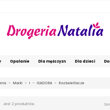
y
Opalanie
Dla mężczyzn
Dla dzieci
Do
ówna
Marki
I
ISADORA
Rozświetlacze
Jest 2 produktów.
Sor