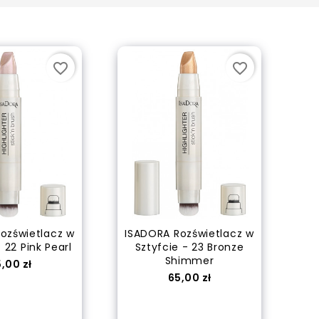
WELLATON Farba do...
Cena
21,50 zł
favorite_border
favorite_border
WELLATON Farba do...
Cena
21,50 zł
ozświetlacz w
ISADORA Rozświetlacz w
WELLATON Farba do...
 22 Pink Pearl
Sztyfcie - 23 Bronze
Cena
Shimmer
21,50 zł
ena
,00 zł
Cena
65,00 zł
 do koszyka