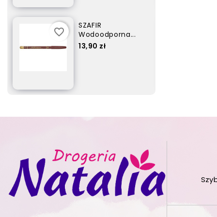
SZAFIR
favorite_border
Wodoodporna...
Cena
17,90 zł
Szy