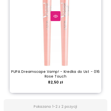
PUPA Dreamscape Vamp! - Kredka do Ust - 016
Rose Touch
Cena
82,50 zł
out of stock
Pokazano 1-2 z 2 pozycji