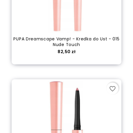
PUPA Dreamscape Vamp! - Kredka do Ust - 015
Nude Touch
Cena
82,50 zł
Dodaj do koszyka
favorite_border