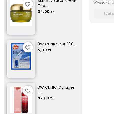
.
SKIN627 CICA Green
Wyszukaj p
favorite_border
favorite_border
Tea...
Cena
34,00 zł
en
3W CLINIC CGF 100...
favorite_border
favorite_border
Cena
5,00 zł
3W CLINIC Collagen
favorite_border
favorite_border
-...
Cena
97,00 zł