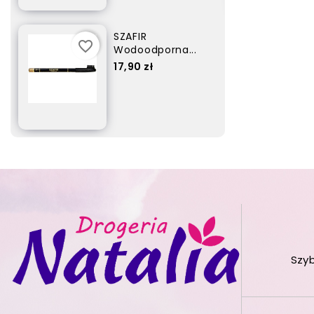
SZAFIR
favorite_border
Wodoodporna...
Cena
17,90 zł
Szy