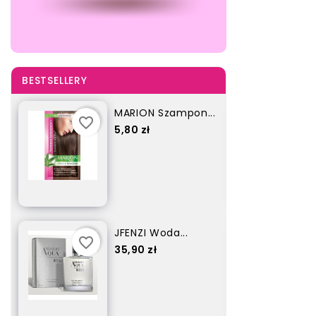
BESTSELLERY
MARION Szampon...
favorite_border
favorite_border
Cena
5,80 zł
JFENZI Woda...
favorite_border
favorite_border
Cena
35,90 zł