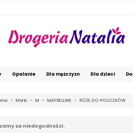
y
Opalanie
Dla mężczyzn
Dla dzieci
Do
ówna
Marki
M
MAYBELLINE
RÓŻE DO POLICZKÓW
zamy za niedogodności.