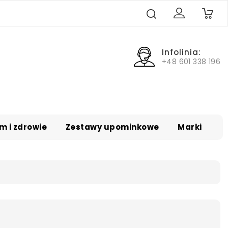
0
Infolinia:
+48 601 338 196
m i zdrowie
Zestawy upominkowe
Marki