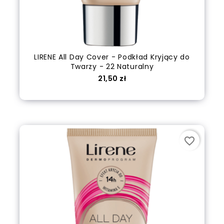
LIRENE All Day Cover - Podkład Kryjący do
Twarzy - 22 Naturalny
Cena
21,50 zł
Dodaj do koszyka
favorite_border