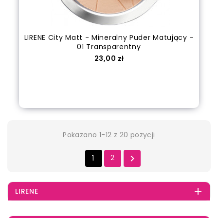
LIRENE City Matt - Mineralny Puder Matujący -
01 Transparentny
Cena
23,00 zł
Dodaj do koszyka
Pokazano 1-12 z 20 pozycji
1
2


LIRENE