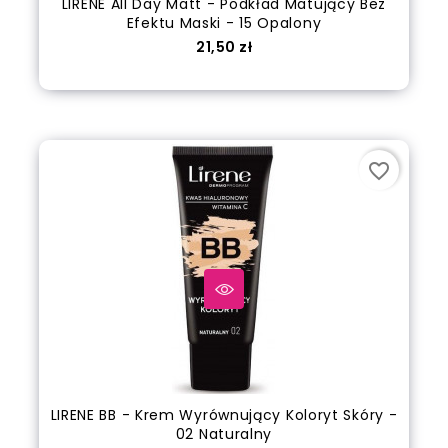
LIRENE All Day Matt - Podkład Matujący Bez
Efektu Maski - 15 Opalony
Cena
21,50 zł
Dodaj do koszyka
favorite_border
LIRENE BB - Krem Wyrównujący Koloryt Skóry -
02 Naturalny