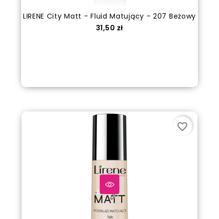
LIRENE City Matt - Fluid Matujący - 207 Beżowy
Cena
31,50 zł
out of stock
favorite_border