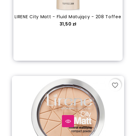
LIRENE City Matt - Fluid Matujący - 208 Toffee
Cena
31,50 zł
Dodaj do koszyka
favorite_border