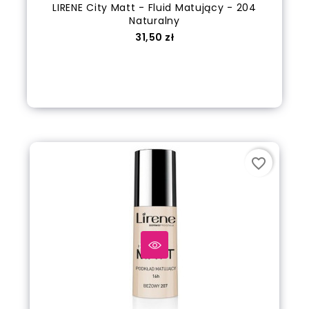
LIRENE City Matt - Fluid Matujący - 204
Naturalny
Cena
31,50 zł
Dodaj do koszyka
favorite_border