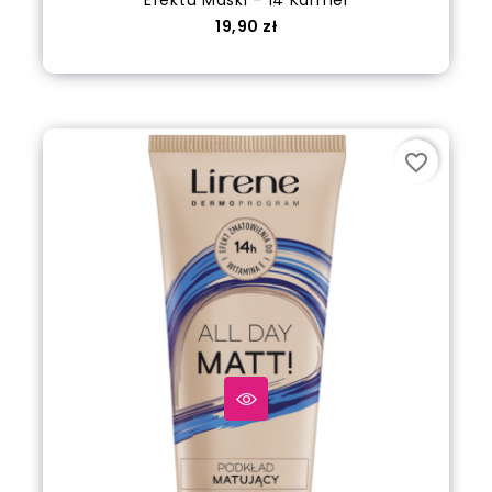
Cena
19,90 zł
Dodaj do koszyka
favorite_border