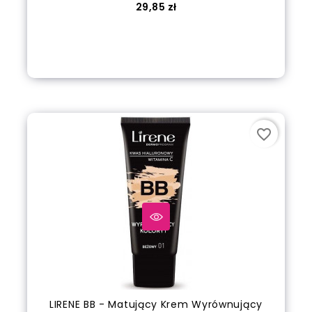
Cena
29,85 zł
Dodaj do koszyka
favorite_border
LIRENE BB - Matujący Krem Wyrównujący