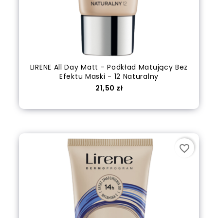
LIRENE All Day Matt - Podkład Matujący Bez
Efektu Maski - 12 Naturalny
Cena
21,50 zł
Dodaj do koszyka
favorite_border