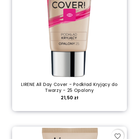
LIRENE All Day Cover - Podkład Kryjący do
Twarzy - 25 Opalony
Cena
21,50 zł
Dodaj do koszyka
favorite_border