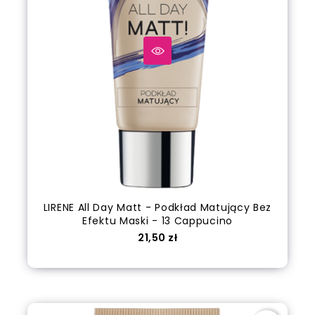
LIRENE All Day Matt - Podkład Matujący Bez
Efektu Maski - 13 Cappucino
Cena
21,50 zł
Dodaj do koszyka