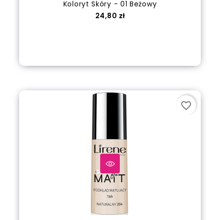
Koloryt Skóry - 01 Beżowy
Cena
24,80 zł
out of stock
favorite_border