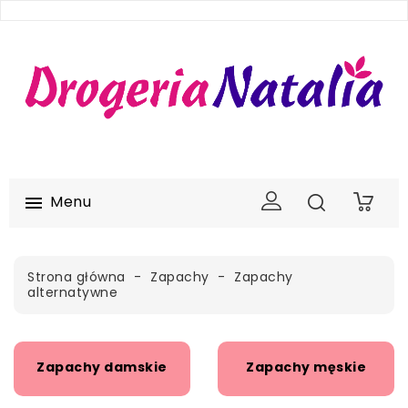
Menu

0
Strona główna
Zapachy
Zapachy
alternatywne
Zapachy damskie
Zapachy męskie