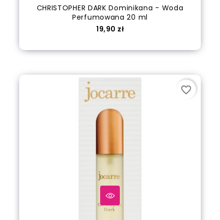
CHRISTOPHER DARK Dominikana - Woda
Perfumowana 20 ml
Cena
19,90 zł
out of stock
favorite_border