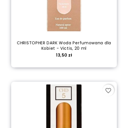
CHRISTOPHER DARK Woda Perfumowana dla
Kobiet - Victis, 20 ml
Cena
13,50 zł
out of stock
favorite_border