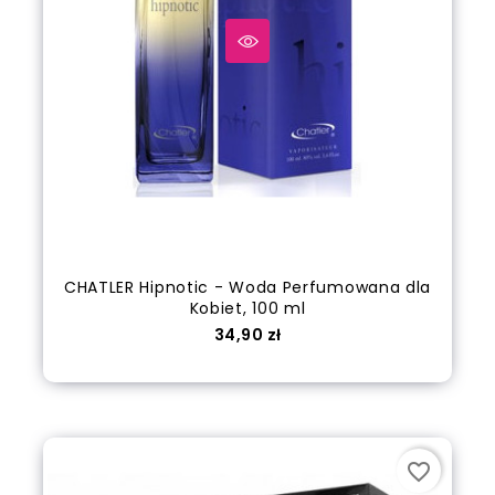
CHATLER Hipnotic - Woda Perfumowana dla
Kobiet, 100 ml
Cena
34,90 zł
Dodaj do koszyka
favorite_border