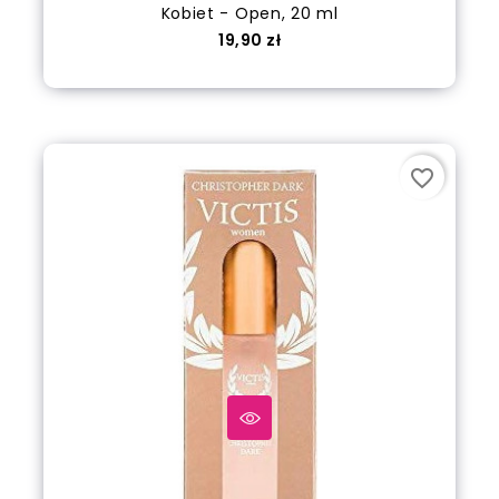
Kobiet - Open, 20 ml
Cena
19,90 zł
out of stock
favorite_border