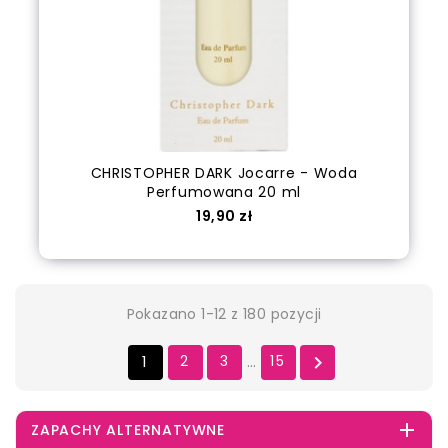
CHRISTOPHER DARK Jocarre - Woda
Perfumowana 20 ml
Cena
19,90 zł
out of stock
Pokazano 1-12 z 180 pozycji
1
2
3
15

…

ZAPACHY ALTERNATYWNE