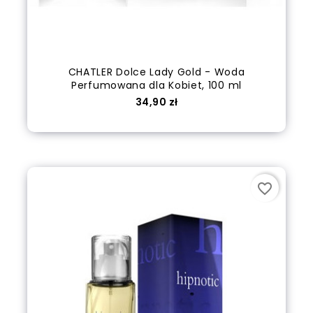
CHATLER Dolce Lady Gold - Woda
Perfumowana dla Kobiet, 100 ml
Cena
34,90 zł
out of stock
favorite_border