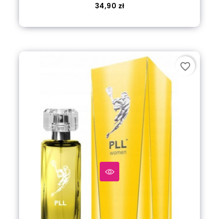
Cena
34,90 zł
Dodaj do koszyka
favorite_border