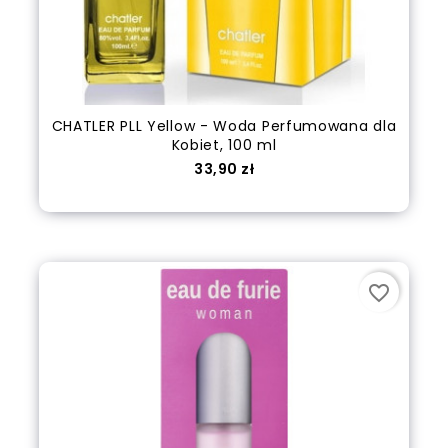
CHATLER PLL Yellow - Woda Perfumowana dla
Kobiet, 100 ml
Cena
33,90 zł
out of stock
favorite_border