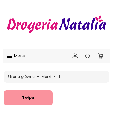
Menu

0
Strona główna
Marki
T
Tołpa