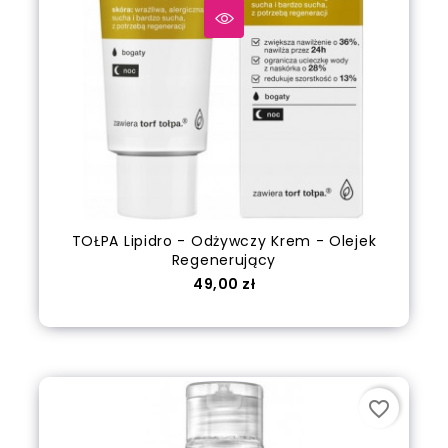
TOŁPA Lipidro - Odżywczy Krem - Olejek
Regenerujący
Cena
49,00 zł
out of stock
favorite_border