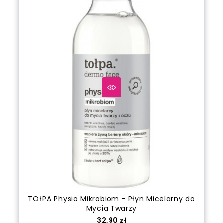
TOŁPA Physio Mikrobiom - Płyn Micelarny do
Mycia Twarzy
Cena
32,90 zł