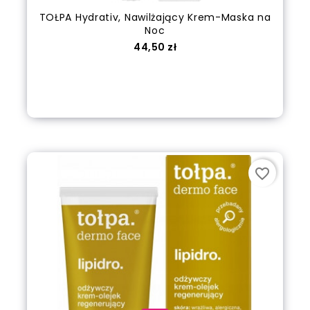
TOŁPA Hydrativ, Nawilżający Krem-Maska na
Noc
Cena
44,50 zł
out of stock
favorite_border