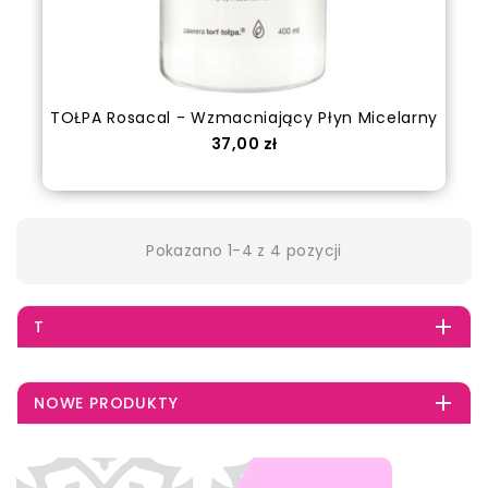
TOŁPA Rosacal - Wzmacniający Płyn Micelarny
Cena
37,00 zł
Dodaj do koszyka
Pokazano 1-4 z 4 pozycji

T

NOWE PRODUKTY