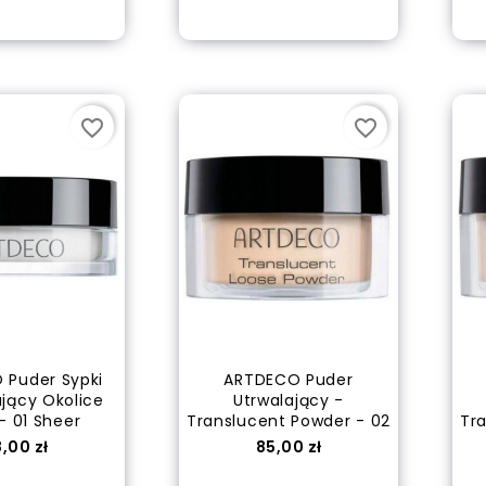
 do koszyka
Dodaj do koszyka
favorite_border
favorite_border
 Puder Sypki
ARTDECO Puder
ający Okolice
Utrwalający -
- 01 Sheer
Translucent Powder - 02
Tr
ena
Cena
,00 zł
85,00 zł