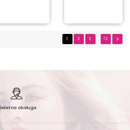
out of stock
out of stock
1
2
3
13

…
Świetna obsługa