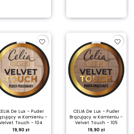
Dodaj do koszyka
Dodaj do koszyka
favorite_border
favorite_border
CELIA De Lux - Puder
CELIA De Lux - Puder
ązujący w Kamieniu -
Brązujący w Kamieniu -
Velvet Touch - 104
Velvet Touch - 105
Cena
Cena
19,90 zł
19,90 zł