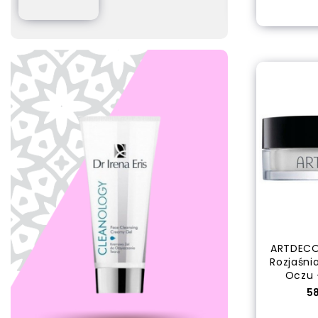
Dodaj
ARTDECO
Rozjaśni
Oczu 
C
58