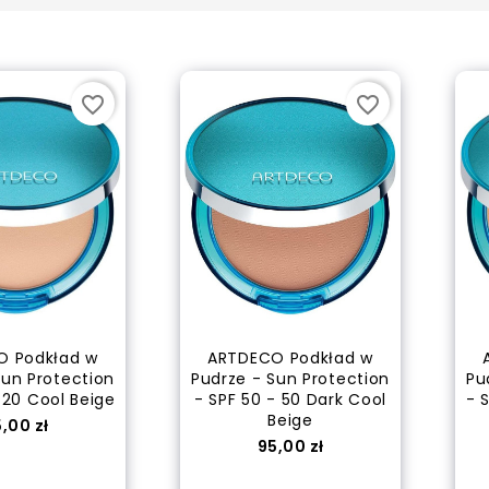
WELLATON Farba do...
Cena
21,50 zł
favorite_border
favorite_border
WELLATON Farba do...
Cena
21,50 zł
O Podkład w
ARTDECO Podkład w
WELLATON Farba do...
Sun Protection
Pudrze - Sun Protection
Pu
Cena
 20 Cool Beige
- SPF 50 - 50 Dark Cool
- 
21,50 zł
Beige
ena
,00 zł
Cena
95,00 zł