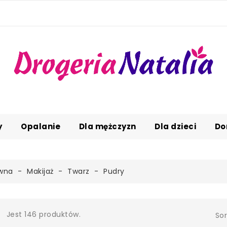
y
Opalanie
Dla mężczyzn
Dla dzieci
Do
ówna
Makijaż
Twarz
Pudry
Jest 146 produktów.
Sor