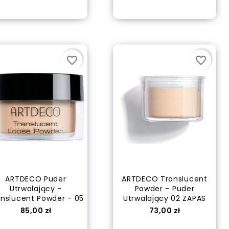
Dodaj do koszyka
out of stock
favorite_border
favorite_border
ARTDECO Puder
ARTDECO Translucent
Utrwalający -
Powder - Puder
anslucent Powder - 05
Utrwalający 02 ZAPAS
Cena
Cena
85,00 zł
73,00 zł