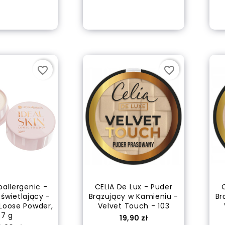
 do koszyka
out of stock
favorite_border
favorite_border
CONSTANCE
CARROLL...
Cena
16,90 zł
DIADEM - Podkład do...
Cena
36,90 zł
oallergenic -
CELIA De Lux - Puder
świetlający -
Brązujący w Kamieniu -
Br
 Loose Powder,
Velvet Touch - 103
7 g
Cena
19,90 zł