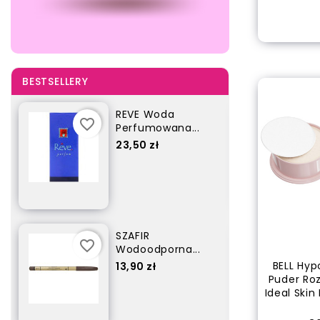
Dodaj
BESTSELLERY
MARION Szampon...
favorite_border
favorite_border
Cena
5,80 zł
JFENZI Woda...
favorite_border
favorite_border
Cena
35,90 zł
BELL Hyp
Puder Roz
Ideal Skin