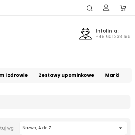
0
Infolinia:
+48 601 338 196
m i zdrowie
Zestawy upominkowe
Marki

Nazwa, A do Z
tuj wg: