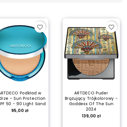
favorite_border
favorite_border
ARTDECO Podkład w
ARTDECO Puder
drze - Sun Protection
Brązujący Trójkolorowy -
SPF 50 - 90 Light Sand
Goddess Of The Sun
2024
Cena
95,00 zł
Cena
139,00 zł