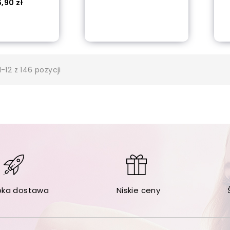
ena
,90 zł
out of stock
 of stock
-12 z 146 pozycji
bka dostawa
Niskie ceny