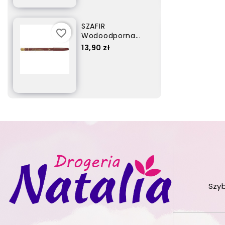
SZAFIR
favorite_border
Wodoodporna...
Cena
17,90 zł
Szy