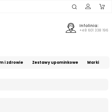
0
Infolinia:
+48 601 338 196
m i zdrowie
Zestawy upominkowe
Marki