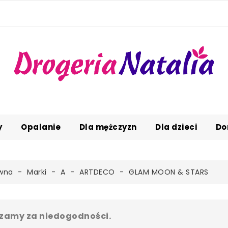
y
Opalanie
Dla mężczyzn
Dla dzieci
Do
ówna
Marki
A
ARTDECO
GLAM MOON & STARS
zamy za niedogodności.