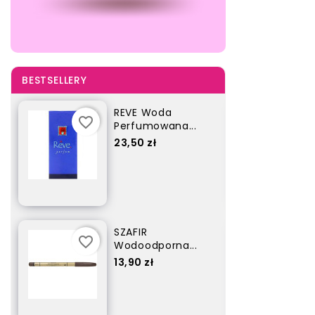
BESTSELLERY
MARION Szampon...
favorite_border
favorite_border
Cena
5,80 zł
JFENZI Woda...
favorite_border
favorite_border
Cena
35,90 zł