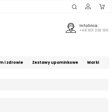
0
Infolinia:
+48 601 338 196
m i zdrowie
Zestawy upominkowe
Marki