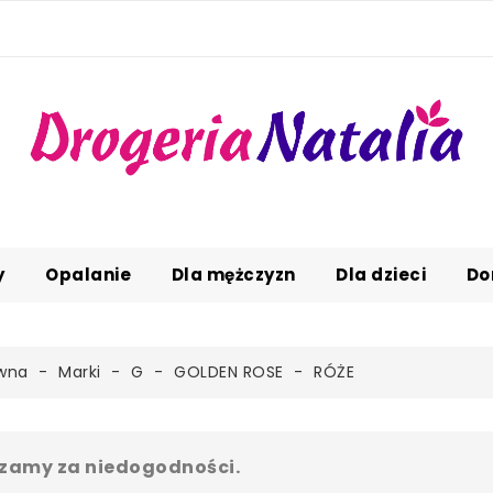
y
Opalanie
Dla mężczyzn
Dla dzieci
Do
ówna
Marki
G
GOLDEN ROSE
RÓŻE
zamy za niedogodności.