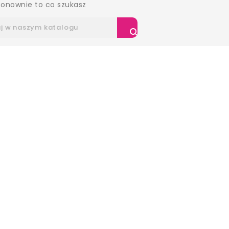
3W CLINIC Collagen
onownie to co szukasz
-...
Cena
89,00 zł

3W CLINIC Vitamin C
&...
Cena
97,00 zł
3W CLINIC Vitamin C
&...
Cena
89,90 zł