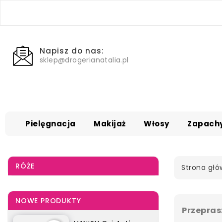
Napisz do nas:
sklep@drogerianatalia.pl
Pielęgnacja
Makijaż
Włosy
Zapach
RÓŻE
Strona gł
NOWE PRODUKTY
Przepras