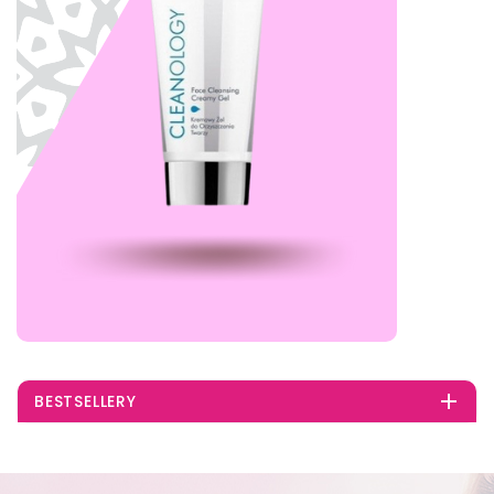

BESTSELLERY