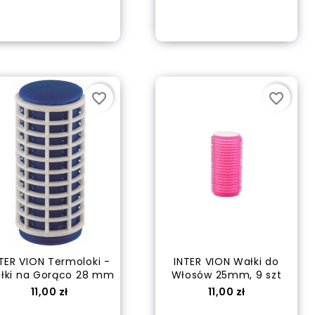
out of stock
Dodaj do koszyka
favorite_border
favorite_border
TER VION Termoloki -
INTER VION Wałki do
łki na Gorąco 28 mm
Włosów 25mm, 9 szt
Cena
Cena
11,00 zł
11,00 zł