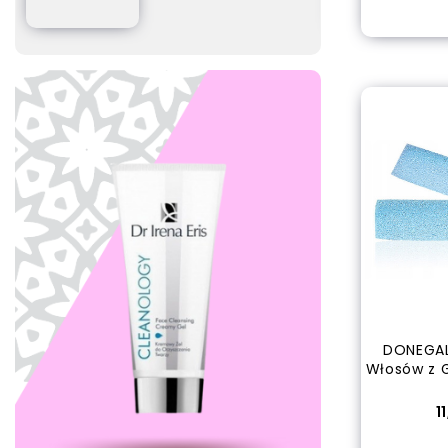
out
DONEGAL
Włosów z G
C
1