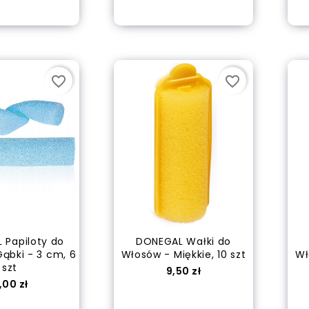
 of stock
out of stock
favorite_border
favorite_border
 Papiloty do
DONEGAL Wałki do
ąbki - 3 cm, 6
Włosów - Miękkie, 10 szt
Wł
szt
Cena
9,50 zł
ena
1,00 zł