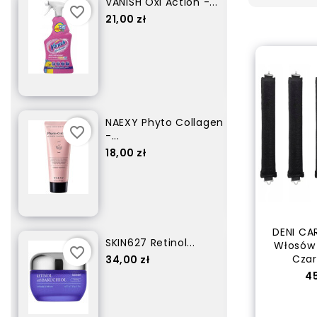
.
SKIN627 CICA Green
favorite_border
favorite_border
Tea...
Cena
34,00 zł
en
3W CLINIC CGF 100...
favorite_border
favorite_border
Cena
5,00 zł
DENI CA
3W CLINIC Collagen
Włosów 
favorite_border
favorite_border
-...
Czar
Cena
97,00 zł
C
45