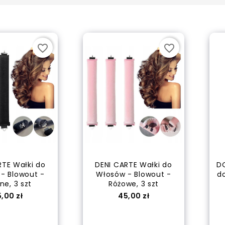
3W CLINIC Collagen
-...
Cena
89,00 zł
favorite_border
favorite_border
3W CLINIC Vitamin C
&...
Cena
97,00 zł
RTE Wałki do
DENI CARTE Wałki do
DO
3W CLINIC Vitamin C
- Blowout -
Włosów - Blowout -
d
&...
ne, 3 szt
Różowe, 3 szt
Cena
89,90 zł
ena
Cena
,00 zł
45,00 zł