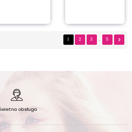
out of stock
Dodaj do koszyka
1
2
3
5

…
Świetna obsługa