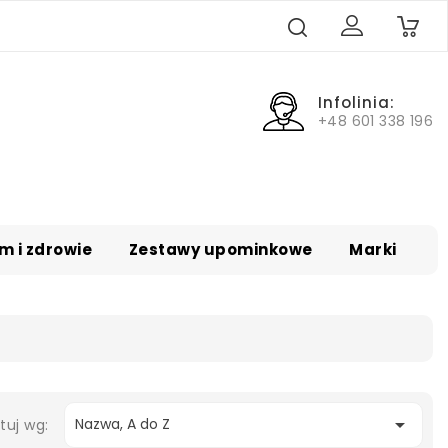
0
Infolinia:
+48 601 338 196
m i zdrowie
Zestawy upominkowe
Marki

Nazwa, A do Z
tuj wg: