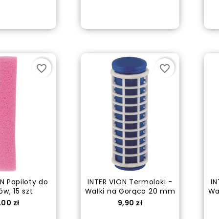
Dodaj do koszyka
 do koszyka
favorite_border
favorite_border
CONSTANCE
CARROLL...
Cena
16,90 zł
DIADEM - Podkład do...
Cena
36,90 zł
N Papiloty do
INTER VION Termoloki -
IN
w, 15 szt
Wałki na Gorąco 20 mm
Wa
ena
Cena
,00 zł
9,90 zł