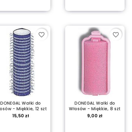
out of stock
Dodaj do koszyka
favorite_border
favorite_border
DONEGAL Wałki do
DONEGAL Wałki do
osów - Miękkie, 12 szt
Włosów - Miękkie, 8 szt
Cena
Cena
15,50 zł
9,00 zł