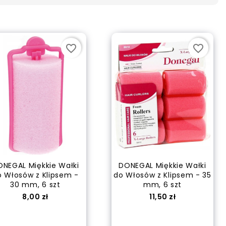
favorite_border
favorite_border
NEGAL Miękkie Wałki
DONEGAL Miękkie Wałki
o Włosów z Klipsem -
do Włosów z Klipsem - 35
30 mm, 6 szt
mm, 6 szt
Cena
Cena
8,00 zł
11,50 zł