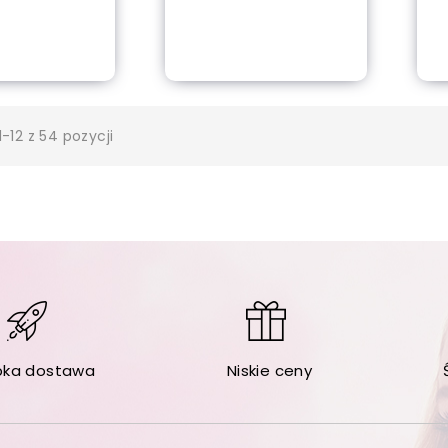
 of stock
Dodaj do koszyka
-12 z 54 pozycji
bka dostawa
Niskie ceny