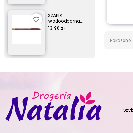
out
SZAFIR
favorite_border
Wodoodporna...
Cena
17,90 zł
Pokazano 1
Szy