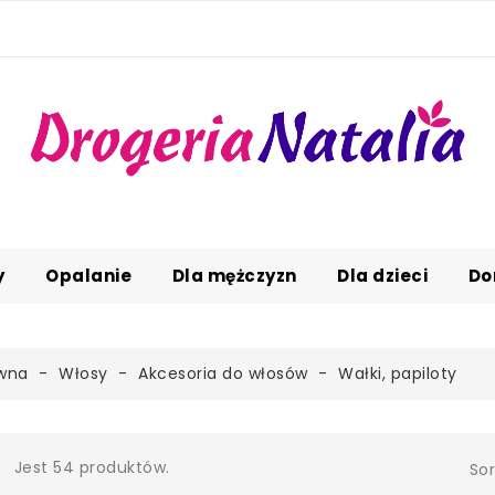
y
Opalanie
Dla mężczyzn
Dla dzieci
Do
ówna
Włosy
Akcesoria do włosów
Wałki, papiloty
Jest 54 produktów.
Sor