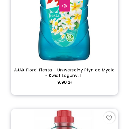
AJAX Floral Fiesta - Uniwersalny Płyn do Mycia
- Kwiat Laguny, 1 l
Cena
9,90 zł
Dodaj do koszyka
favorite_border