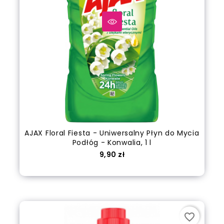
AJAX Floral Fiesta - Uniwersalny Płyn do Mycia
Podłóg - Konwalia, 1 l
Cena
9,90 zł
Dodaj do koszyka
favorite_border