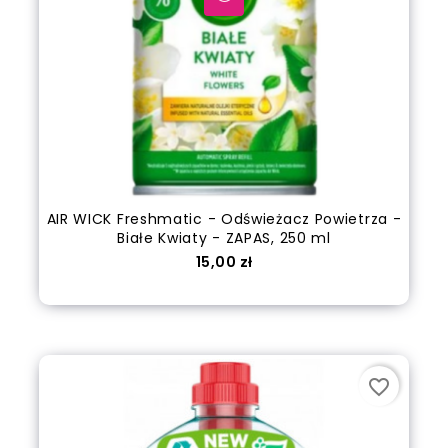
AIR WICK Freshmatic - Odświeżacz Powietrza -
Białe Kwiaty - ZAPAS, 250 ml
Cena
15,00 zł
Dodaj do koszyka
favorite_border