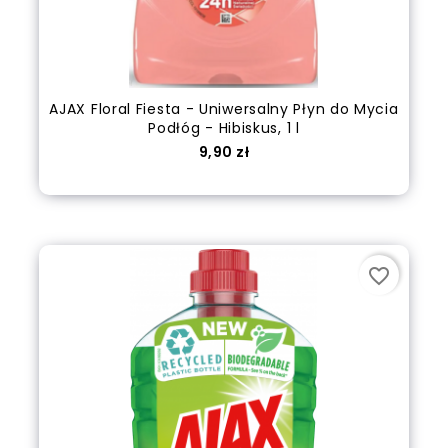
AJAX Floral Fiesta - Uniwersalny Płyn do Mycia
Podłóg - Hibiskus, 1 l
Cena
9,90 zł
out of stock
favorite_border