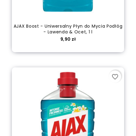
AJAX Boost - Uniwersalny Płyn do Mycia Podłóg
- Lawenda & Ocet, 1 l
Cena
9,90 zł
Dodaj do koszyka
favorite_border