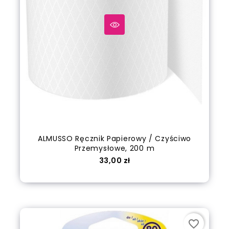
ALMUSSO Ręcznik Papierowy / Czyściwo
Przemysłowe, 200 m
Cena
33,00 zł
out of stock
favorite_border