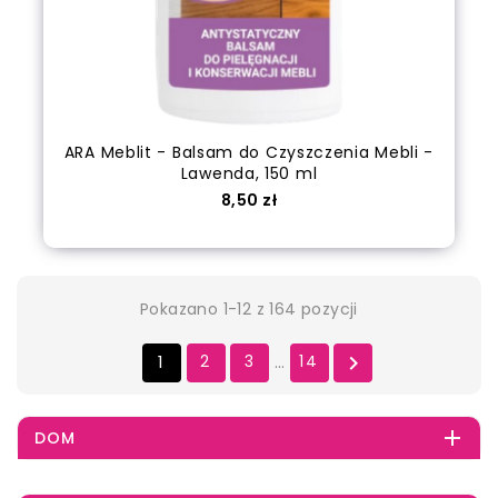
ARA Meblit - Balsam do Czyszczenia Mebli -
Lawenda, 150 ml
Cena
8,50 zł
Dodaj do koszyka
Pokazano 1-12 z 164 pozycji
1
2
3
14

…

DOM