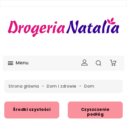
Menu

0
Strona główna
Dom i zdrowie
Dom
Środki czystości
Czyszczenie
podłóg