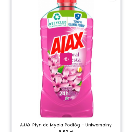
AJAX Płyn do Mycia Podłóg - Uniwersalny
Cena
9,90 zł