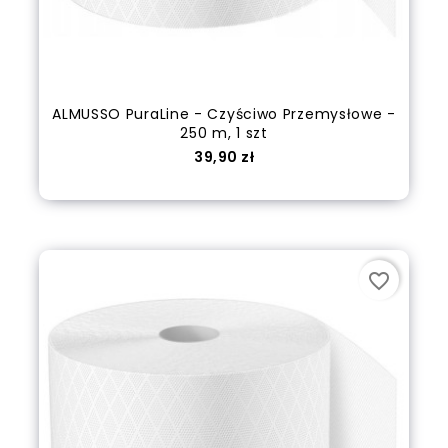
ALMUSSO PuraLine - Czyściwo Przemysłowe -
250 m, 1 szt
Cena
39,90 zł
Dodaj do koszyka
favorite_border