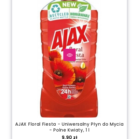
AJAX Floral Fiesta - Uniwersalny Płyn do Mycia
- Polne Kwiaty, 1 l
Cena
9,90 zł