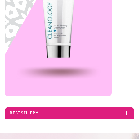

BESTSELLERY