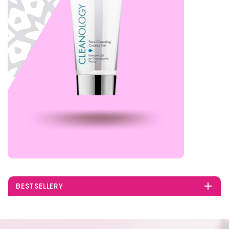

BESTSELLERY