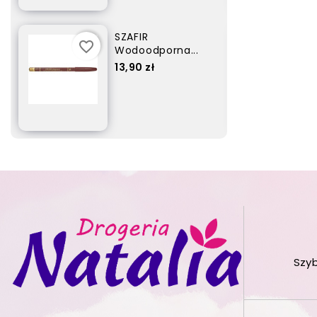
SZAFIR
favorite_border
Wodoodporna...
Cena
17,90 zł
Szy