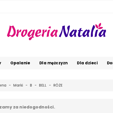
y
Opalanie
Dla mężczyzn
Dla dzieci
Do
ówna
Marki
B
BELL
RÓŻE
zamy za niedogodności.