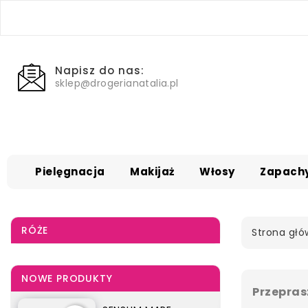
Napisz do nas:
sklep@drogerianatalia.pl
Pielęgnacja
Makijaż
Włosy
Zapach
RÓŻE
Strona gł
NOWE PRODUKTY
Przepras