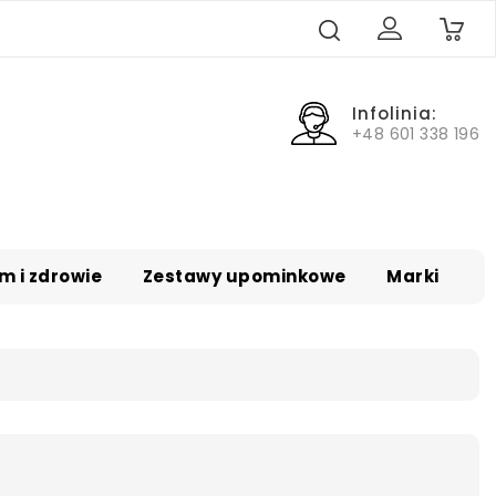
0
Infolinia:
+48 601 338 196
m i zdrowie
Zestawy upominkowe
Marki