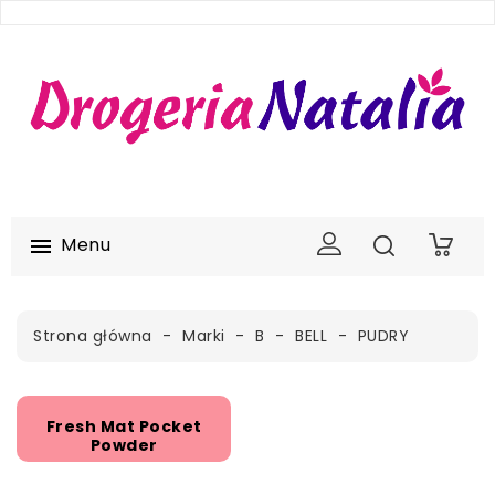
Menu

0
Strona główna
Marki
B
BELL
PUDRY
Fresh Mat Pocket
Powder