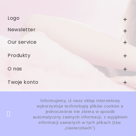
Logo

Newsletter

Our service

Produkty

O nas

Twoje konto

Informacja o sklepie

Informujemy, iż nasz sklep internetowy
wykorzystuje technologię plików cookies a
jednocześnie nie zbiera w sposób
© 2026 - Oprogramowanie e-sklepu od PrestaShop™
automatyczny żadnych informacji, z wyjątkiem
informacji zawartych w tych plikach (tzw.
„ciasteczkach”).