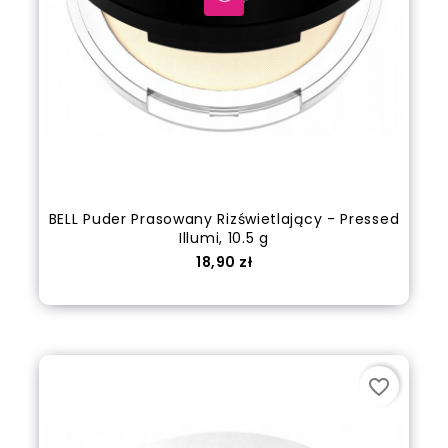
BELL Puder Prasowany Rizświetlający - Pressed
Illumi, 10.5 g
Cena
18,90 zł
out of stock
favorite_border