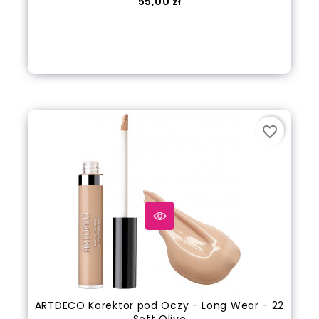
Cena
55,00 zł
Dodaj do koszyka
favorite_border
ARTDECO Korektor pod Oczy - Long Wear - 22