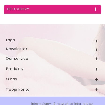

BESTSELLERY
Logo

Newsletter

Our service

Produkty

O nas

Twoje konto

Informacja o sklepie

Informujemy, iż nasz sklep internetowy