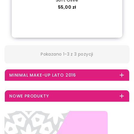
Soft Olive
Cena
55,00 zł
Dodaj do koszyka
Pokazano 1-3 z 3 pozycji

MINIMAL MAKE-UP LATO 2016

NOWE PRODUKTY