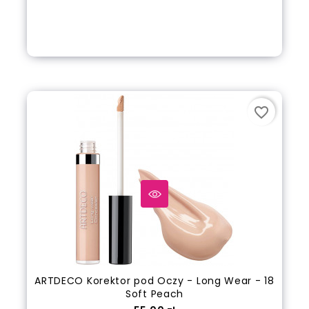
Dodaj do koszyka
favorite_border
ARTDECO Korektor pod Oczy - Long Wear - 18
Soft Peach