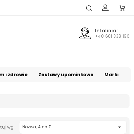
0
Infolinia:
+48 601 338 196
m i zdrowie
Zestawy upominkowe
Marki

Nazwa, A do Z
tuj wg: