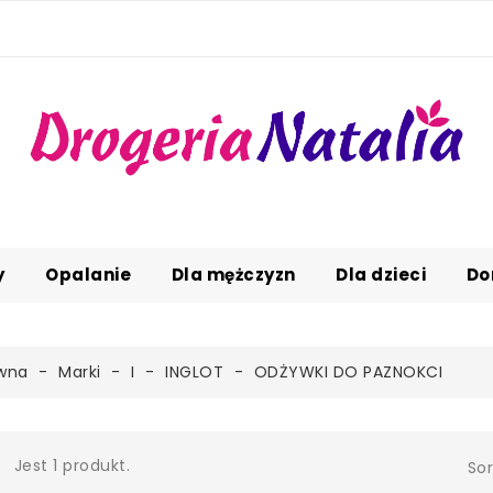
y
Opalanie
Dla mężczyzn
Dla dzieci
Do
ówna
Marki
I
INGLOT
ODŻYWKI DO PAZNOKCI
Jest 1 produkt.
Sor