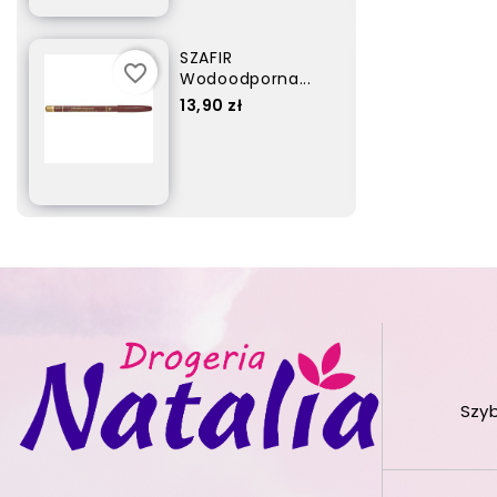
SZAFIR
favorite_border
Wodoodporna...
Cena
17,90 zł
Szy