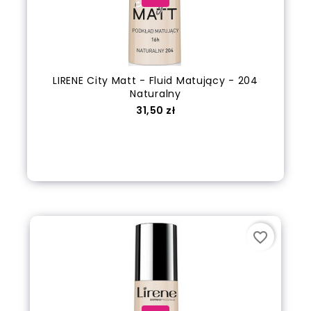
LIRENE City Matt - Fluid Matujący - 204
Naturalny
Cena
31,50 zł
Dodaj do koszyka
favorite_border