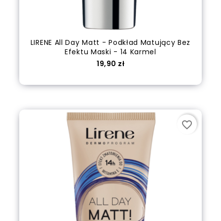
LIRENE All Day Matt - Podkład Matujący Bez
Efektu Maski - 14 Karmel
Cena
19,90 zł
Dodaj do koszyka
favorite_border