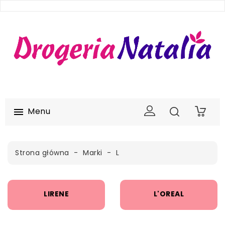
Menu

0
Strona główna
Marki
L
LIRENE
L'OREAL