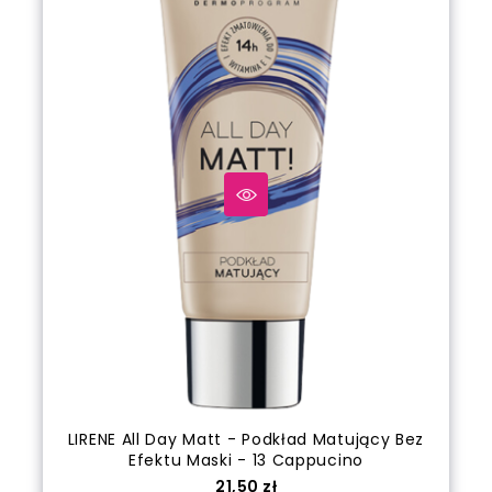
LIRENE All Day Matt - Podkład Matujący Bez
Efektu Maski - 13 Cappucino
Cena
21,50 zł