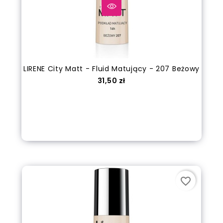
LIRENE City Matt - Fluid Matujący - 207 Beżowy
Cena
31,50 zł
out of stock
favorite_border