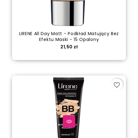
LIRENE All Day Matt - Podkład Matujący Bez
Efektu Maski - 15 Opalony
Cena
21,50 zł
Dodaj do koszyka
favorite_border