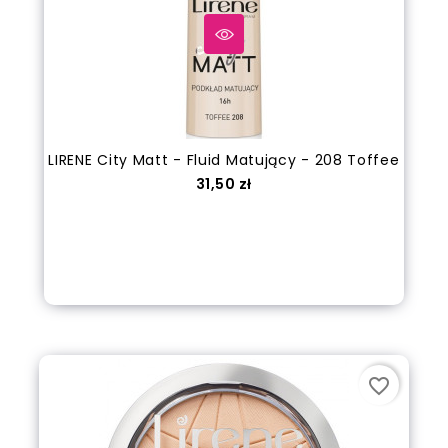
LIRENE City Matt - Fluid Matujący - 208 Toffee
Cena
31,50 zł
Dodaj do koszyka
favorite_border