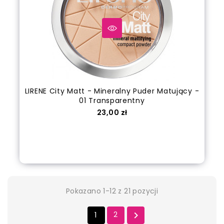
LIRENE City Matt - Mineralny Puder Matujący -
01 Transparentny
Cena
23,00 zł
Dodaj do koszyka
Pokazano 1-12 z 21 pozycji
1
2
