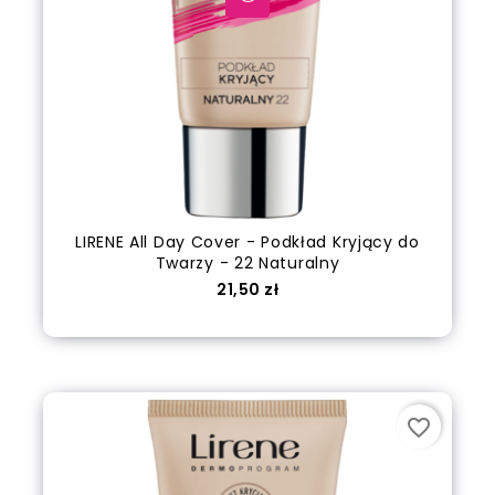
LIRENE All Day Cover - Podkład Kryjący do
Twarzy - 22 Naturalny
Cena
21,50 zł
Dodaj do koszyka
favorite_border