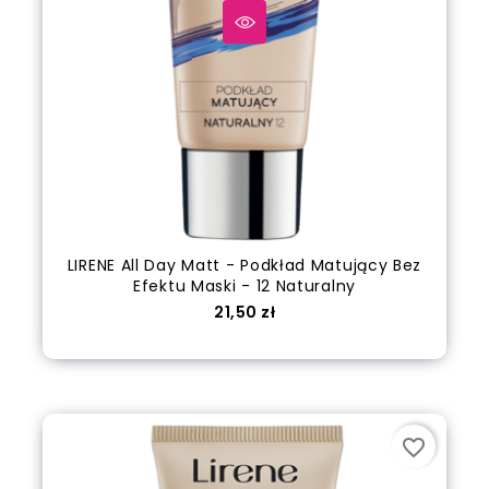
LIRENE All Day Matt - Podkład Matujący Bez
Efektu Maski - 12 Naturalny
Cena
21,50 zł
Dodaj do koszyka
favorite_border