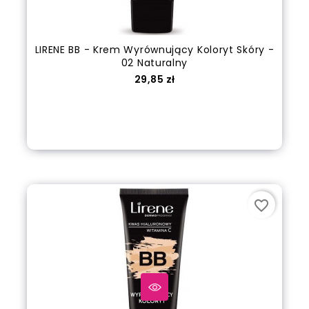
LIRENE BB - Krem Wyrównujący Koloryt Skóry -
02 Naturalny
Cena
29,85 zł
Dodaj do koszyka
favorite_border