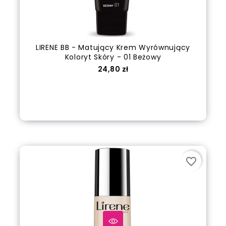
LIRENE BB - Matujący Krem Wyrównujący
Koloryt Skóry - 01 Beżowy
Cena
24,80 zł
out of stock
favorite_border