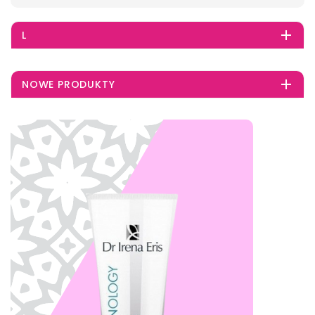

L

NOWE PRODUKTY