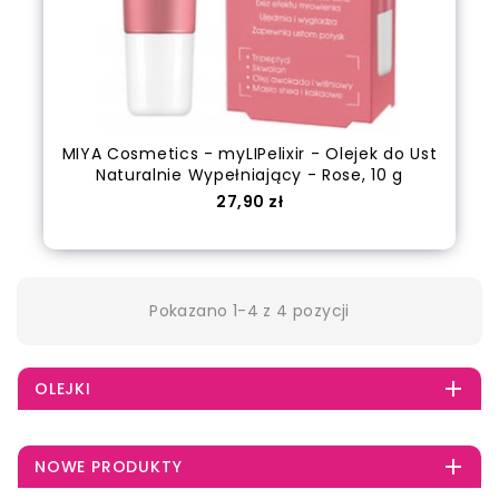
MIYA Cosmetics - myLIPelixir - Olejek do Ust
Naturalnie Wypełniający - Rose, 10 g
Cena
27,90 zł
Dodaj do koszyka
Pokazano 1-4 z 4 pozycji

OLEJKI

NOWE PRODUKTY