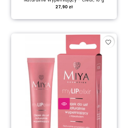
Cena
27,90 zł
out of stock
favorite_border