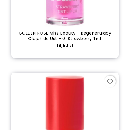
GOLDEN ROSE Miss Beauty - Regenerujący
Olejek do Ust - 01 Strawberry Tint
Cena
19,50 zł
out of stock
favorite_border