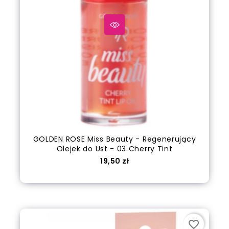
GOLDEN ROSE Miss Beauty - Regenerujący
Olejek do Ust - 03 Cherry Tint
Cena
19,50 zł
out of stock
favorite_border