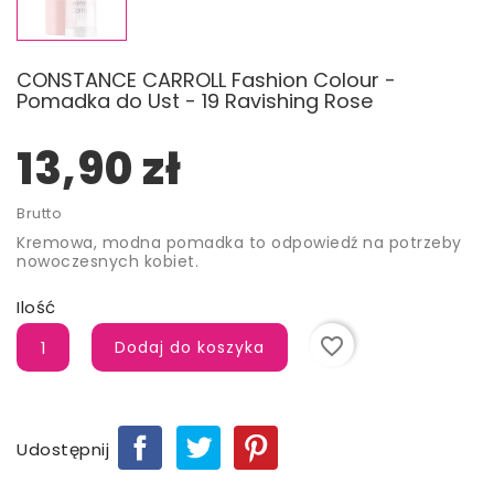
CONSTANCE CARROLL Fashion Colour -
Pomadka do Ust - 19 Ravishing Rose
13,90 zł
Brutto
Kremowa, modna pomadka to odpowiedź na potrzeby
nowoczesnych kobiet.
Ilość
favorite_border
Dodaj do koszyka
Udostępnij