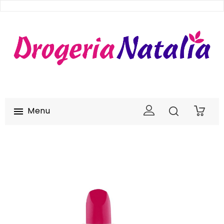
Menu

0