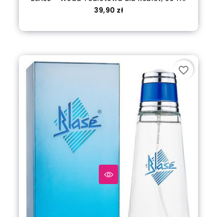
Cena
39,90 zł
Dodaj do koszyka
favorite_border