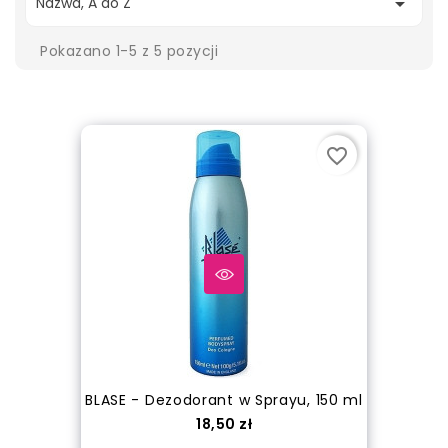

Nazwa, A do Z
Pokazano 1-5 z 5 pozycji
favorite_border
BLASE - Dezodorant w Sprayu, 150 ml
Cena
18,50 zł