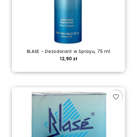
BLASE - Dezodorant w Sprayu, 75 ml
Cena
12,90 zł
Dodaj do koszyka
favorite_border