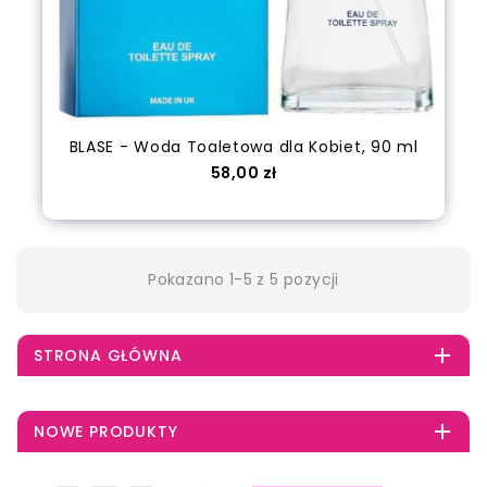
BLASE - Woda Toaletowa dla Kobiet, 90 ml
Cena
58,00 zł
Dodaj do koszyka
Pokazano 1-5 z 5 pozycji

STRONA GŁÓWNA

NOWE PRODUKTY