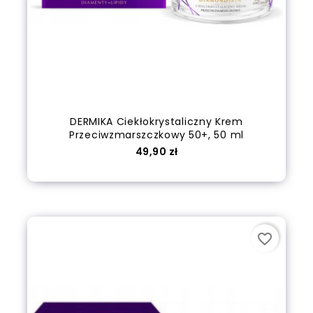
DERMIKA Ciekłokrystaliczny Krem
Przeciwzmarszczkowy 50+, 50 ml
Cena
49,90 zł
out of stock
favorite_border