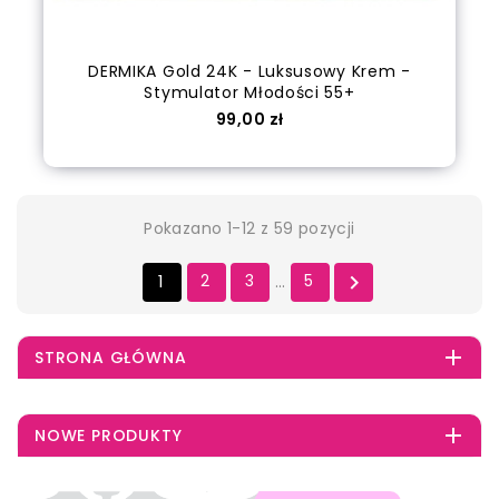
DERMIKA Gold 24K - Luksusowy Krem -
Stymulator Młodości 55+
Cena
99,00 zł
out of stock
Pokazano 1-12 z 59 pozycji
1
2
3
5

…

STRONA GŁÓWNA

NOWE PRODUKTY