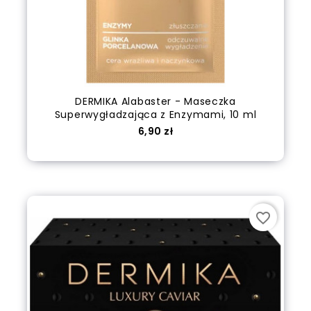
DERMIKA Alabaster - Maseczka
Superwygładzająca z Enzymami, 10 ml
Cena
6,90 zł
out of stock
favorite_border