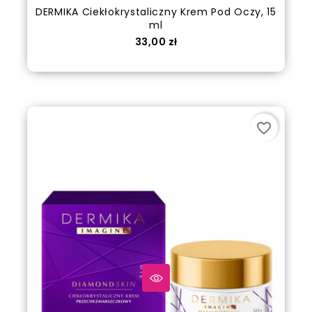
DERMIKA Ciekłokrystaliczny Krem Pod Oczy, 15
ml
Cena
33,00 zł
out of stock
favorite_border