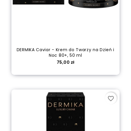
DERMIKA Caviar - Krem do Twarzy na Dzień i
Noc 80+, 50 ml
Cena
75,00 zł
out of stock
favorite_border