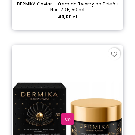
DERMIKA Caviar - Krem do Twarzy na Dzień i
Noc 70+, 50 ml
Cena
49,00 zł
out of stock
favorite_border