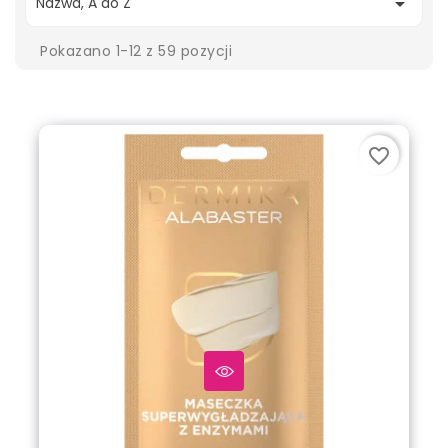

Nazwa, A do Z
Pokazano 1-12 z 59 pozycji
favorite_border