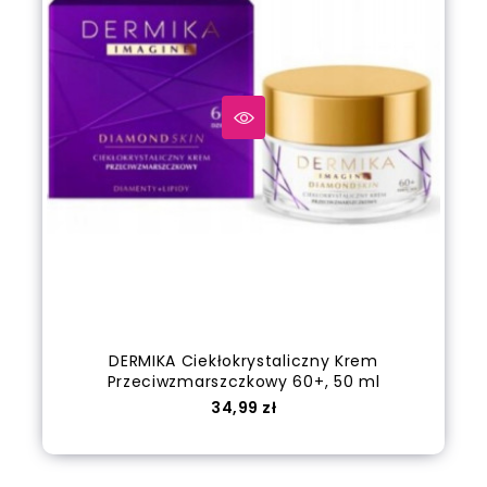
DERMIKA Ciekłokrystaliczny Krem
Przeciwzmarszczkowy 60+, 50 ml
Cena
34,99 zł
out of stock