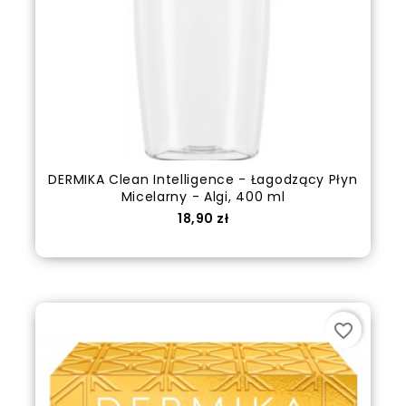
DERMIKA Clean Intelligence - Łagodzący Płyn
Micelarny - Algi, 400 ml
Cena
18,90 zł
Dodaj do koszyka
favorite_border