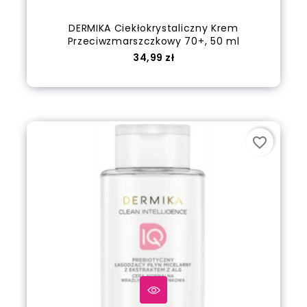
DERMIKA Ciekłokrystaliczny Krem
Przeciwzmarszczkowy 70+, 50 ml
Cena
34,99 zł
out of stock
favorite_border