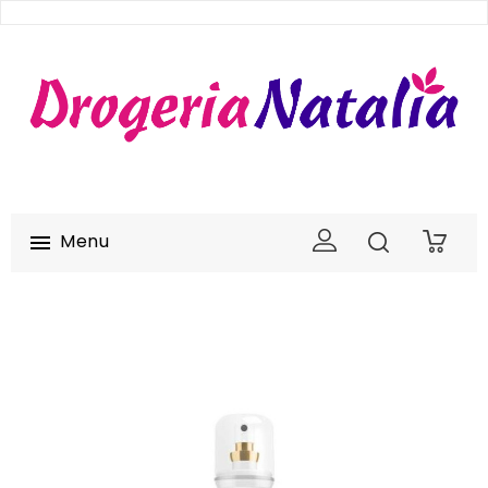
Menu

0