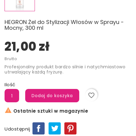
HEGRON Żel do Stylizacji Włosów w Sprayu -
Mocny, 300 ml
21,00 zł
Brutto
Profesjonalny produkt bardzo silnie i natychmiastowo
utrwalający każdą fryzurę.
Ilość
favorite_border
Dodaj do koszyka

Ostatnie sztuki w magazynie
Udostępnij