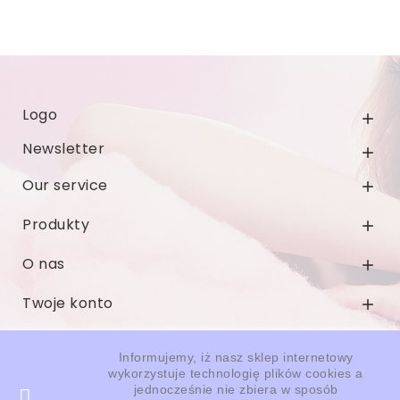
Logo

Newsletter

Our service

Produkty

O nas

Twoje konto

Informacja o sklepie

Informujemy, iż nasz sklep internetowy
wykorzystuje technologię plików cookies a
jednocześnie nie zbiera w sposób