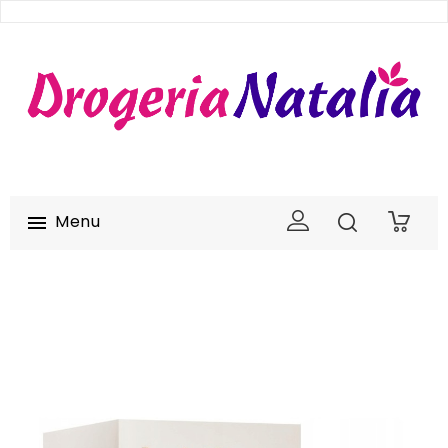
Menu

0