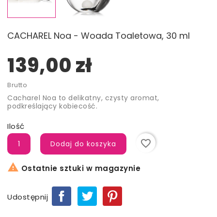
CACHAREL Noa - Woada Toaletowa, 30 ml
139,00 zł
Brutto
Cacharel Noa to delikatny, czysty aromat,
podkreślający kobiecość.
Ilość
favorite_border
Dodaj do koszyka

Ostatnie sztuki w magazynie
Udostępnij