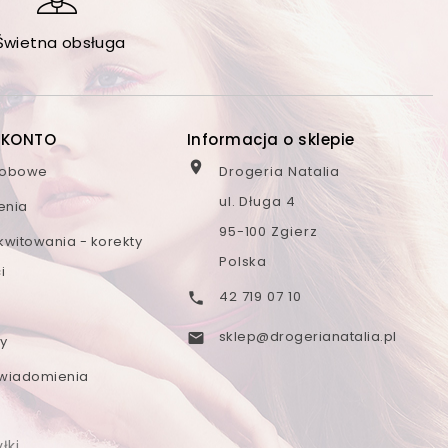
Świetna obsługa
 KONTO
Informacja o sklepie

sobowe
Drogeria Natalia
ul. Długa 4
enia
95-100 Zgierz
kwitowania - korekty
Polska
i
42 719 07 10

sklep@drogerianatalia.pl

y
wiadomienia
łki