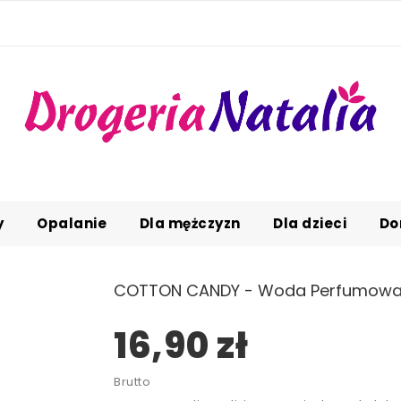
y
Opalanie
Dla mężczyzn
Dla dzieci
Do
COTTON CANDY - Woda Perfumowana
16,90 zł
Brutto