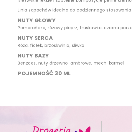
Niezwykle lekkie i subtelne kompozycje pełne krem
Linia zapachów idealna do codziennego stosowania -
NUTY GŁOWY
Pomarańcza, różowy pieprz, truskawka, czarna porz
NUTY SERCA
Róża, fiołek, brzoskwinia, śliwka
NUTY BAZY
Benzoes, nuty drzewno-ambrowe, mech, karmel
POJEMNOŚĆ 30 ML