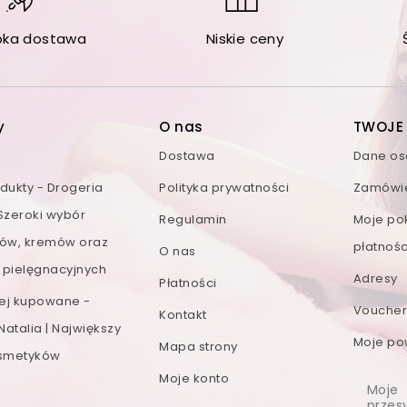
bka dostawa
Niskie ceny
y
O nas
TWOJE
Dostawa
Dane o
ukty - Drogeria
Polityka prywatności
Zamówi
 Szeroki wybór
Regulamin
Moje po
ów, kremów oraz
płatnośc
O nas
 pielęgnacyjnych
Adresy
Płatności
iej kupowane -
Voucher
Kontakt
Natalia | Największy
Moje po
Mapa strony
smetyków
Moje konto
Moje
przesy