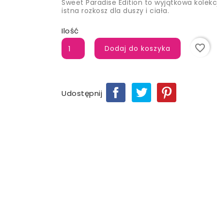
Sweet Paradise Edition to wyjątkowa kole
istna rozkosz dla duszy i ciała.
Ilość
favorite_border
Dodaj do koszyka
Udostępnij