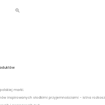

roduktów
olskiej marki.
ów inspirowanych słodkimi przyjemnościami - istna rozkosz d