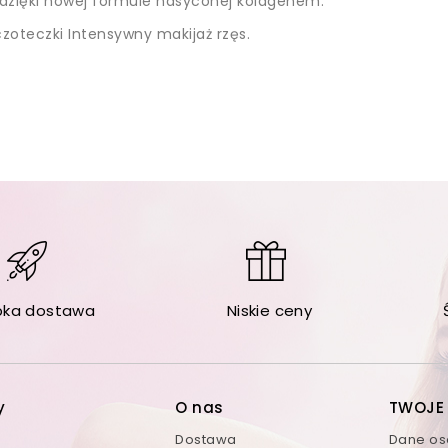
, dzięki nowej formule nasyconej kolagenem.
zoteczki Intensywny makijaż rzęs.
bka dostawa
Niskie ceny
y
O nas
TWOJE
Dostawa
Dane o