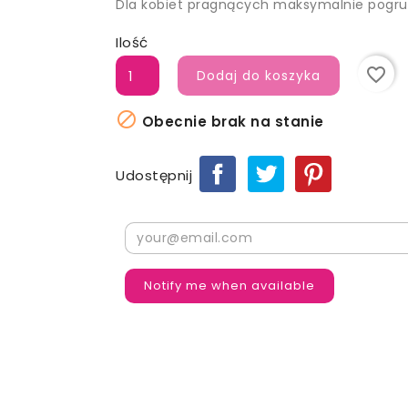
Dla kobiet pragnących maksymalnie pogru
Ilość
favorite_border
Dodaj do koszyka

Obecnie brak na stanie
Udostępnij
Notify me when available