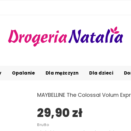
y
Opalanie
Dla mężczyzn
Dla dzieci
Do
MAYBELLINE The Colossal Volum Expr
29,90 zł
Brutto