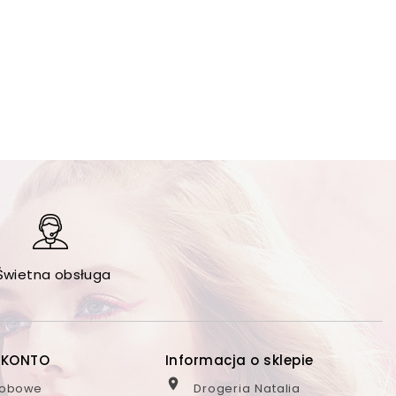
Świetna obsługa
 KONTO
Informacja o sklepie

sobowe
Drogeria Natalia