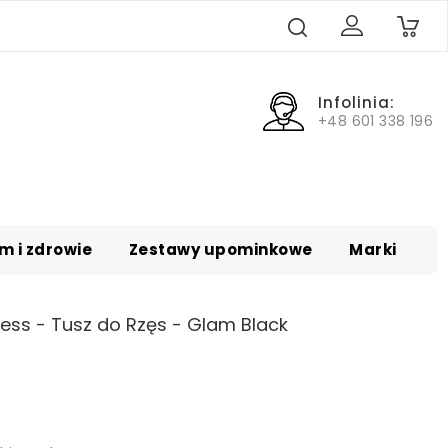
0
Infolinia:
+48 601 338 196
m i zdrowie
Zestawy upominkowe
Marki
ess - Tusz do Rzęs - Glam Black