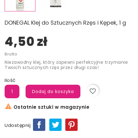
DONEGAL Klej do Sztucznych Rzęs i Kępek, 1 g
4,50 zł
Brutto
Niezawodny klej, który zapewni perfekcyjne trzymanie
Twoich sztucznych rzęs przez długi czas!
Ilość
favorite_border
Dodaj do koszyka

Ostatnie sztuki w magazynie
Udostępnij