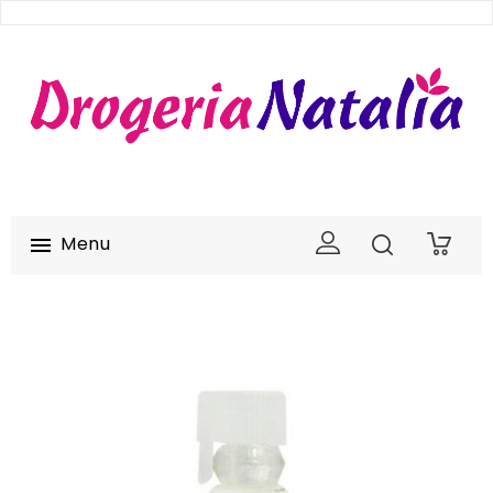
Menu

0