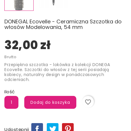
DONEGAL Ecovelle - Ceramiczna Szczotka do
włosów Modelowania, 54 mm
32,00 zł
Brutto
Przepiękna szczotka - lokówka z kolekcji DONEGA
Ecovelle. Szczotki do włosów z tej serii posiadają
kobiecy, naturalny design w ponadczasowych
odcieniach.
Ilość
favorite_border
Dodaj do koszyka
Udostępnij