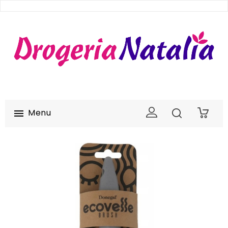
Menu

0