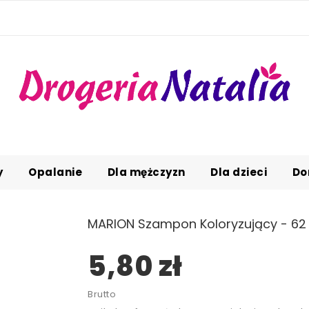
y
Opalanie
Dla mężczyzn
Dla dzieci
Do
MARION Szampon Koloryzujący - 62
5,80 zł
Brutto