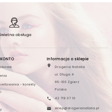
Świetna obsługa
 KONTO
Informacja o sklepie

sobowe
Drogeria Natalia
ul. Długa 4
enia
95-100 Zgierz
kwitowania - korekty
Polska
i
42 719 07 10

sklep@drogerianatalia.pl

y