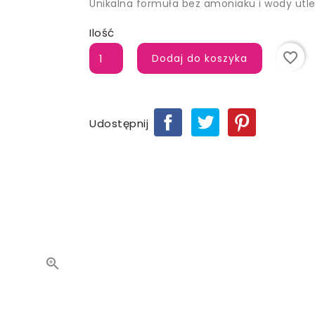
Unikalna formuła bez amoniaku i wody utle
Ilość
favorite_border
Dodaj do koszyka
Udostępnij
