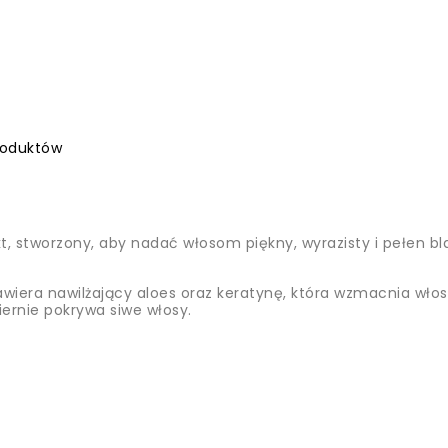
roduktów
 stworzony, aby nadać włosom piękny, wyrazisty i pełen bla
awiera nawilżający aloes oraz keratynę, która wzmacnia włos
ernie pokrywa siwe włosy.