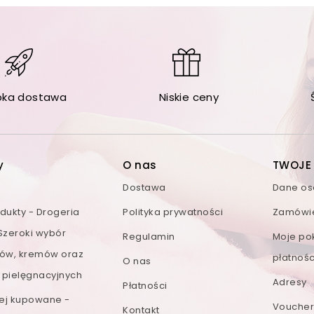
bka dostawa
Niskie ceny
y
O nas
TWOJE
Dostawa
Dane o
ukty - Drogeria
Polityka prywatności
Zamówi
 Szeroki wybór
Regulamin
Moje po
ów, kremów oraz
płatnośc
O nas
 pielęgnacyjnych
Adresy
Płatności
iej kupowane -
Voucher
Kontakt