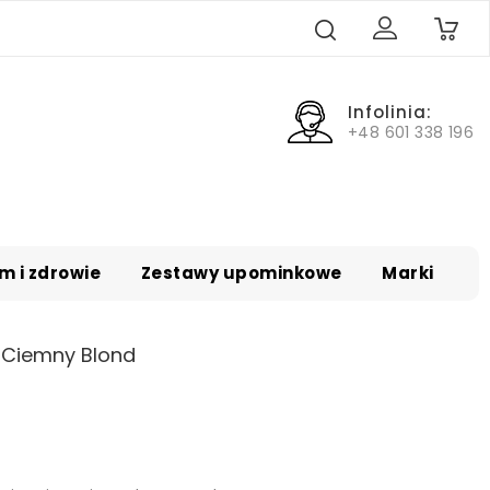
0
Infolinia:
+48 601 338 196
m i zdrowie
Zestawy upominkowe
Marki
 Ciemny Blond