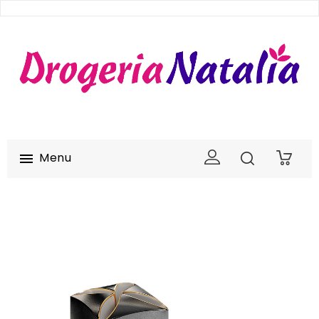
Menu

0