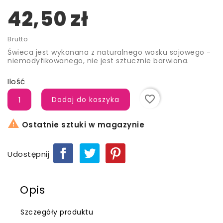
42,50 zł
Brutto
Świeca jest wykonana z naturalnego wosku sojowego -
niemodyfikowanego, nie jest sztucznie barwiona.
Ilość
favorite_border
Dodaj do koszyka

Ostatnie sztuki w magazynie
Udostępnij
Opis
Szczegóły produktu