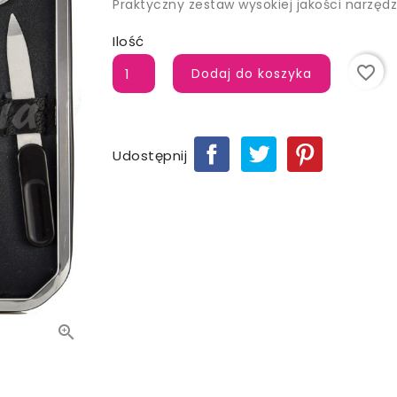
Praktyczny zestaw
wysokiej jakości
narzędz
Ilość
favorite_border
Dodaj do koszyka
Udostępnij
