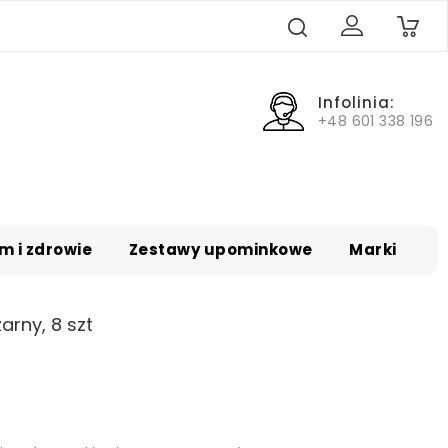
0
Infolinia:
+48 601 338 196
m i zdrowie
Zestawy upominkowe
Marki
arny, 8 szt