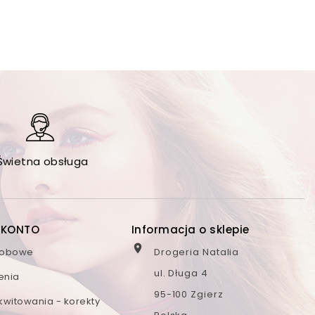
Świetna obsługa
 KONTO
Informacja o sklepie

sobowe
Drogeria Natalia
ul. Długa 4
enia
95-100 Zgierz
kwitowania - korekty