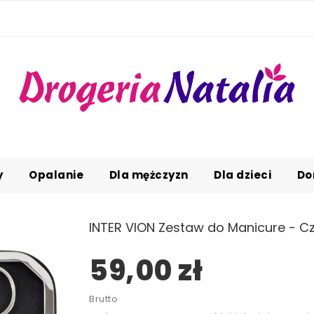
y
Opalanie
Dla mężczyzn
Dla dzieci
Do
INTER VION Zestaw do Manicure - Cz
59,00 zł
Brutto