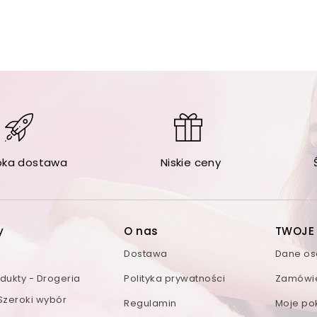
bka dostawa
Niskie ceny
y
O nas
TWOJE
Dostawa
Dane o
ukty - Drogeria
Polityka prywatności
Zamówi
 Szeroki wybór
Regulamin
Moje po