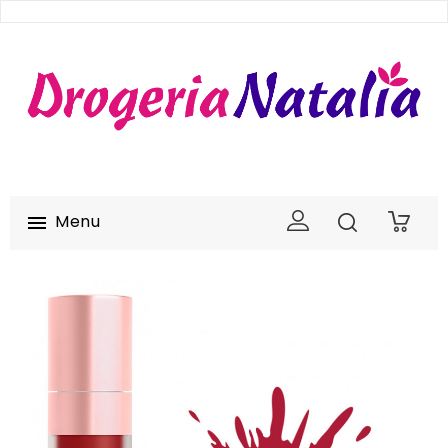
Menu

0