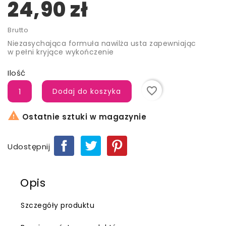
24,90 zł
Brutto
Niezasychająca formuła nawilża usta zapewniając
w pełni kryjące wykończenie
Ilość
favorite_border
Dodaj do koszyka

Ostatnie sztuki w magazynie
Udostępnij
Opis
Szczegóły produktu