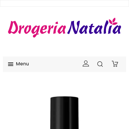
Menu

0