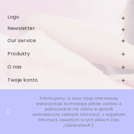
Logo

Newsletter

Our service

Produkty

O nas

Twoje konto

Informacja o sklepie

Informujemy, iż nasz sklep internetowy
wykorzystuje technologię plików cookies a
jednocześnie nie zbiera w sposób
© 2026 - Oprogramowanie e-sklepu od PrestaShop™
automatyczny żadnych informacji, z wyjątkiem
informacji zawartych w tych plikach (tzw.
„ciasteczkach”).