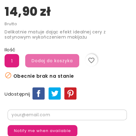
14,90 zł
Brutto
Delikatnie matuje dając efekt idealnej cery z
satynowym wykończeniem makijażu
Ilość
favorite_border
Dodaj do koszyka

Obecnie brak na stanie
Udostępnij
Notify me when available