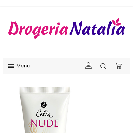
Menu

0