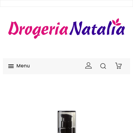
Menu

0