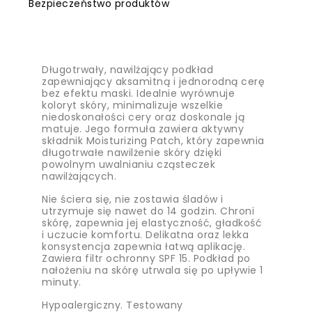
Bezpieczeństwo produktów
Długotrwały, nawilżający podkład
zapewniający aksamitną i jednorodną cerę
bez efektu maski. Idealnie wyrównuje
koloryt skóry, minimalizuje wszelkie
niedoskonałości cery oraz doskonale ją
matuje. Jego formuła zawiera aktywny
składnik Moisturizing Patch, który zapewnia
długotrwałe nawilżenie skóry dzięki
powolnym uwalnianiu cząsteczek
nawilżających.
Nie ściera się, nie zostawia śladów i
utrzymuje się nawet do 14 godzin. Chroni
skórę, zapewnia jej elastyczność, gładkość
i uczucie komfortu. Delikatna oraz lekka
konsystencja zapewnia łatwą aplikację.
Zawiera filtr ochronny SPF 15. Podkład po
nałożeniu na skórę utrwala się po upływie 1
minuty.
Hypoalergiczny. Testowany