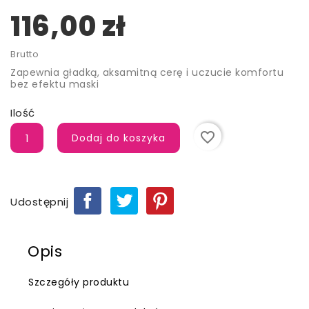
116,00 zł
Brutto
Zapewnia gładką, aksamitną cerę i uczucie komfortu
bez efektu maski
Ilość
favorite_border
Dodaj do koszyka
Udostępnij
Opis
Szczegóły produktu