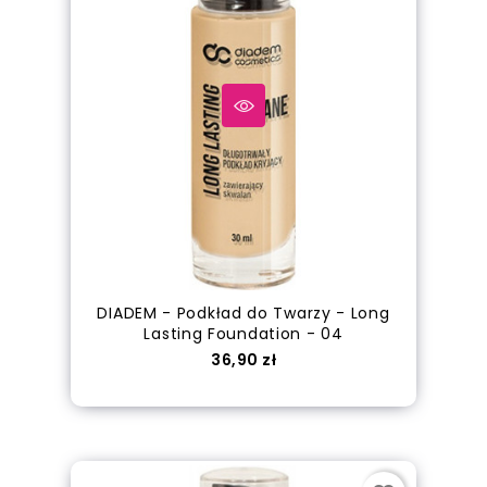
DIADEM - Podkład do Twarzy - Long
Lasting Foundation - 04
Cena
36,90 zł
Dodaj do koszyka