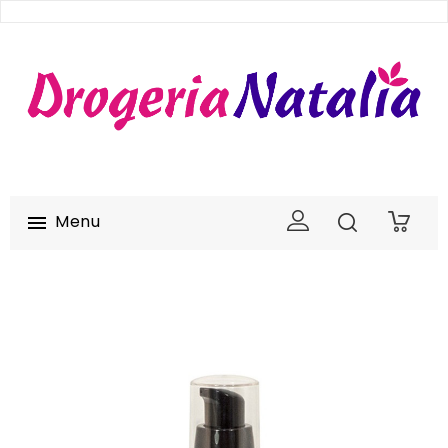
Menu

0