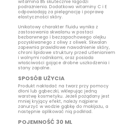
witamina B5 skutecznie łagodzi
podrażnienia. Dodatkowo witaminy C i E
odpowiadają za pielęgnację i poprawę
elastyczności skóry.
Unikatowy charakter fluidu wynika z
zastosowania skwalanu w postaci
bezbarwnego i bezzapachowego olejku
pozyskiwanego z oliwy z oliwek. Skwalan
zapewnia prawidłowe nawodnienie skóry,
chroni lipidowe struktury przed utlenianiem
i wolnymi rodnikami, oraz posiada
właściwości gojące drobne uszkodzenia i
stany zapalne.
SPOSÓB UŻYCIA
Produkt nakładać na twarz przy pomocy
dłoni lub gąbeczki, wklepując jedną
warstwę kosmetyku. Jeżeli pożądany jest
mniej kryjący efekt, należy najpierw
zanurzyć w wodzie gąbkę do makijażu, a
następnie aplikować nią podkład.
POJEMNOŚĆ 30 ML