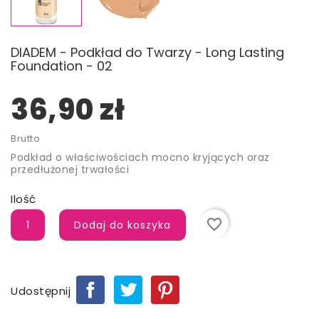
DIADEM - Podkład do Twarzy - Long Lasting
Foundation - 02
36,90 zł
Brutto
Podkład o właściwościach mocno kryjących oraz
przedłużonej trwałości
Ilość
favorite_border
Dodaj do koszyka
Udostępnij