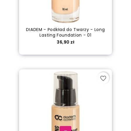
DIADEM - Podkład do Twarzy - Long
Lasting Foundation - 01
Cena
36,90 zł
Dodaj do koszyka
favorite_border