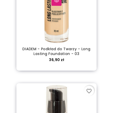
DIADEM - Podkład do Twarzy - Long
Lasting Foundation - 03
Cena
36,90 zł
Dodaj do koszyka
favorite_border