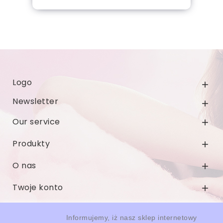
Dodaj do koszyka
Logo

Newsletter

Our service

Produkty

O nas

Twoje konto

Informacja o sklepie

Informujemy, iż nasz sklep internetowy