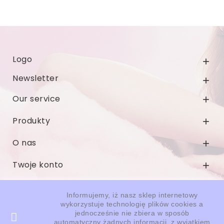
Logo

Newsletter

Our service

Produkty

O nas

Twoje konto

Informacja o sklepie

Informujemy, iż nasz sklep internetowy
wykorzystuje technologię plików cookies a
jednocześnie nie zbiera w sposób
© 2026 - Oprogramowanie e-sklepu od PrestaShop™
automatyczny żadnych informacji, z wyjątkiem