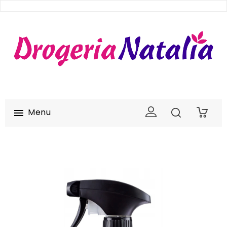
Menu

0