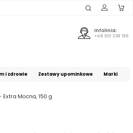
0
Infolinia:
+48 601 338 196
m i zdrowie
Zestawy upominkowe
Marki
- Extra Mocna, 150 g