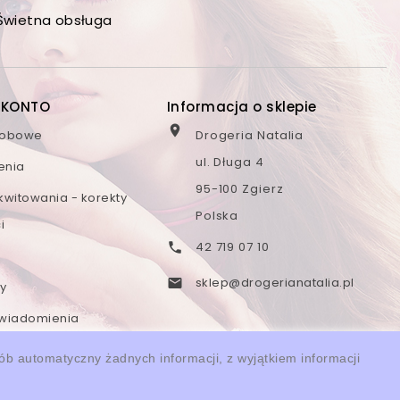
Świetna obsługa
 KONTO
Informacja o sklepie

sobowe
Drogeria Natalia
ul. Długa 4
enia
95-100 Zgierz
kwitowania - korekty
Polska
i
42 719 07 10

sklep@drogerianatalia.pl

y
wiadomienia
sób automatyczny żadnych informacji, z wyjątkiem informacji
łki