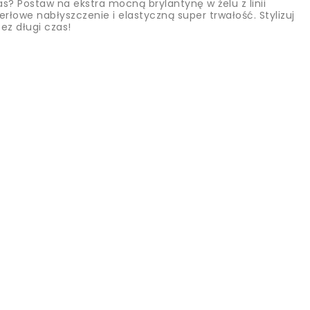
as? Postaw na ekstra mocną brylantynę w żelu z linii
rłowe nabłyszczenie i elastyczną super trwałość. Stylizuj
ez długi czas!