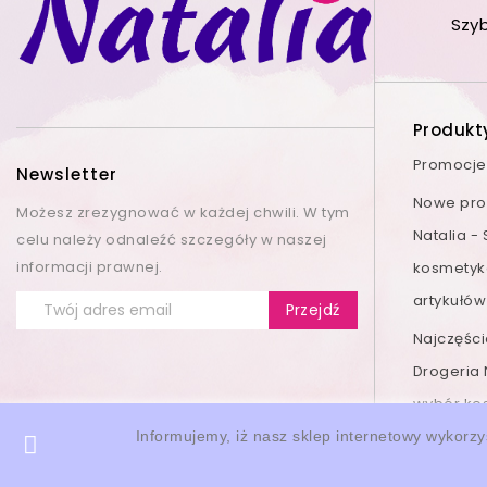
Szy
Produkt
Promocje
Newsletter
Nowe prod
Możesz zrezygnować w każdej chwili. W tym
Natalia -
celu należy odnaleźć szczegóły w naszej
informacji prawnej.
kosmetyk
artykułów
Najczęśc
Drogeria 
wybór ko
Informujemy, iż nasz sklep internetowy wykorzy