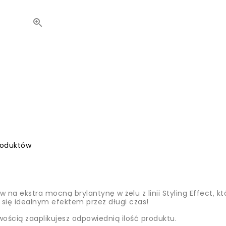

roduktów
w na ekstra mocną brylantynę w żelu z linii Styling Effect,
sz się idealnym efektem przez długi czas!
wością zaaplikujesz odpowiednią ilość produktu.