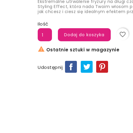
Ekstremalne utrwalenie fryzury na długi cz
Styling Effect, która nada Twoim włosom pe
jak chcesz i ciesz się idealnym efektem prz
Ilość
favorite_border
Dodaj do koszyka

Ostatnie sztuki w magazynie
Udostępnij