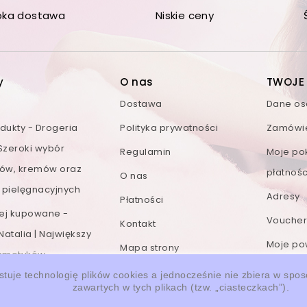
bka dostawa
Niskie ceny
y
O nas
TWOJE
Dostawa
Dane o
ukty - Drogeria
Polityka prywatności
Zamówi
 Szeroki wybór
Regulamin
Moje po
ów, kremów oraz
płatnośc
O nas
 pielęgnacyjnych
Adresy
Płatności
iej kupowane -
Voucher
Kontakt
Natalia | Największy
Moje po
Mapa strony
smetyków
Moje konto
stuje technologię plików cookies a jednocześnie nie zbiera w spo
Moje
zawartych w tych plikach (tzw. „ciasteczkach”).
przesy