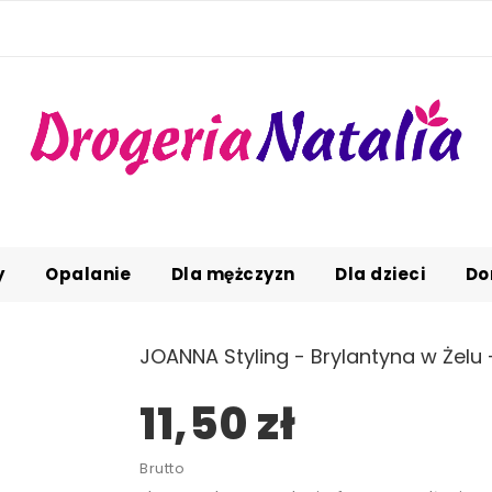
y
Opalanie
Dla mężczyzn
Dla dzieci
Do
JOANNA Styling - Brylantyna w Żelu 
11,50 zł
Brutto