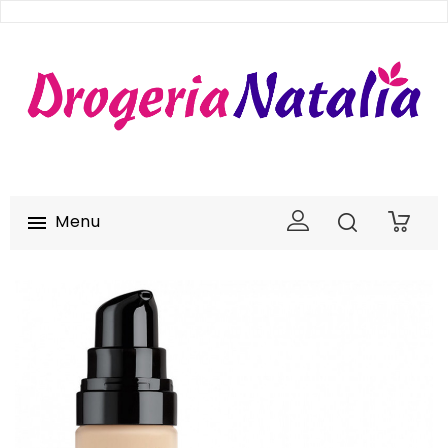
Menu

0