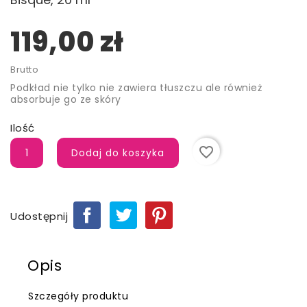
119,00 zł
Brutto
Podkład nie tylko nie zawiera tłuszczu ale również
absorbuje go ze skóry
Ilość
favorite_border
Dodaj do koszyka
Udostępnij
Opis
Szczegóły produktu