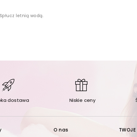
 Spłucz letnią wodą.
bka dostawa
Niskie ceny
y
O nas
TWOJE