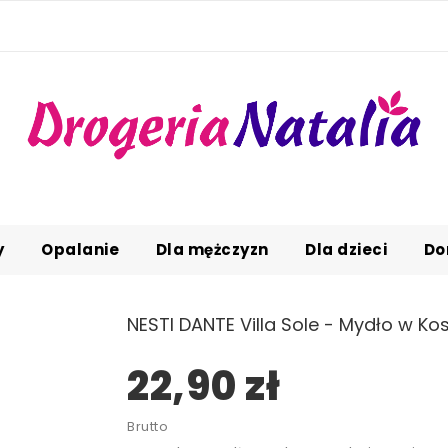
y
Opalanie
Dla mężczyzn
Dla dzieci
Do
NESTI DANTE Villa Sole - Mydło w Ko
22,90 zł
Brutto