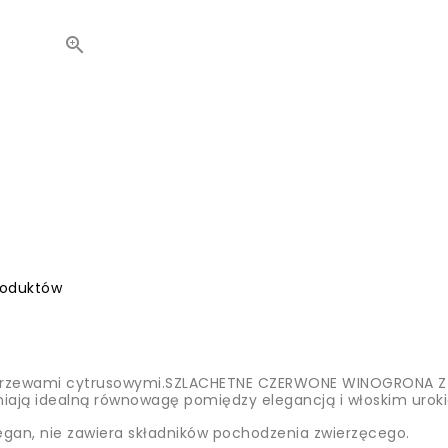

roduktów
 drzewami cytrusowymi.SZLACHETNE CZERWONE WINOGRONA Z 
ają idealną równowagę pomiędzy elegancją i włoskim urok
egan, nie zawiera składników pochodzenia zwierzęcego.