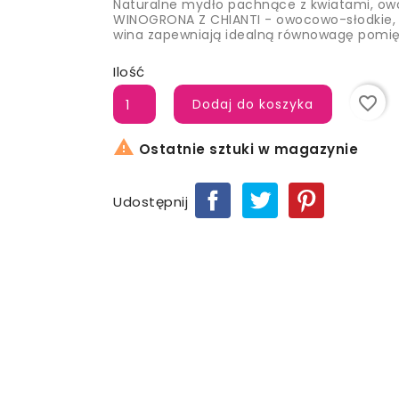
Naturalne mydło pachnące z kwiatami, o
WINOGRONA Z CHIANTI - owocowo-słodkie,
wina zapewniają idealną równowagę pomięd
Ilość
favorite_border
Dodaj do koszyka

Ostatnie sztuki w magazynie
Udostępnij