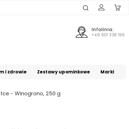
0
Infolinia:
+48 601 338 196
m i zdrowie
Zestawy upominkowe
Marki
stce - Winogrono, 250 g