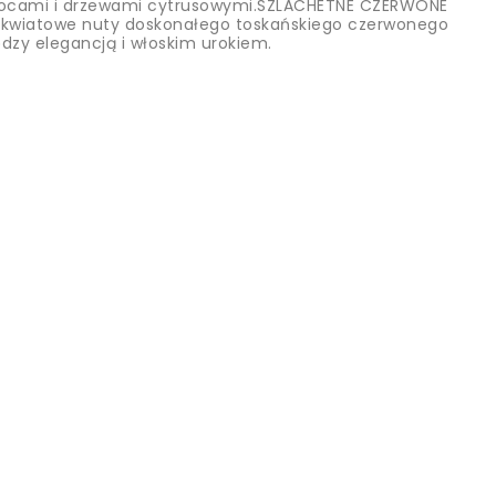
wocami i drzewami cytrusowymi.SZLACHETNE CZERWONE
 kwiatowe nuty doskonałego toskańskiego czerwonego
zy elegancją i włoskim urokiem.