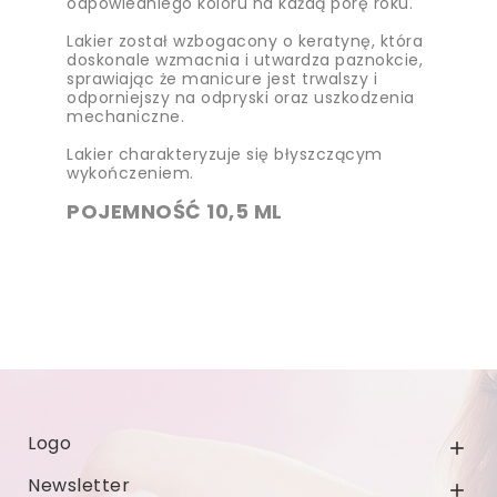
odpowiedniego koloru na każdą porę roku.
Lakier został wzbogacony o keratynę, która
doskonale wzmacnia i utwardza paznokcie,
sprawiając że manicure jest trwalszy i
odporniejszy na odpryski oraz uszkodzenia
mechaniczne.
Lakier charakteryzuje się błyszczącym
wykończeniem.
POJEMNOŚĆ 10,5 ML
Logo

Newsletter
