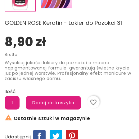
GOLDEN ROSE Keratin - Lakier do Pazokci 31
8,90 zł
Brutto
Wysokiej jakości lakiery do paznokci o mocno
napigmentowanej formule, gwarantują świetne krycie
już po jednej warstwie. Profesjonalny efekt manicure w
zaciszu własnego domu.
Ilość
favorite_border
Dodaj do koszyka

Ostatnie sztuki w magazynie
Udostępnij