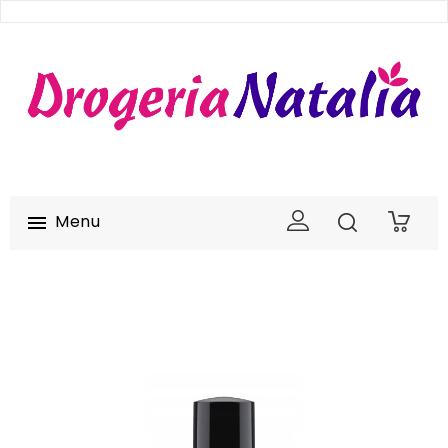
Menu

0