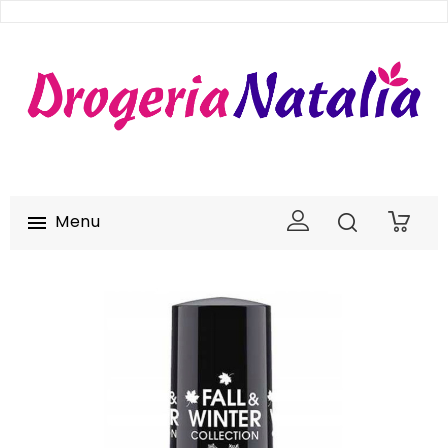
Menu

0