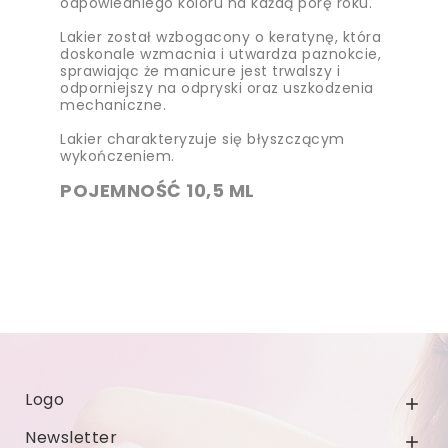
odpowiedniego koloru na każdą porę roku.
Lakier został wzbogacony o keratynę, która
doskonale wzmacnia i utwardza paznokcie,
sprawiając że manicure jest trwalszy i
odporniejszy na odpryski oraz uszkodzenia
mechaniczne.
Lakier charakteryzuje się błyszczącym
wykończeniem.
POJEMNOŚĆ 10,5 ML
Logo

Newsletter
