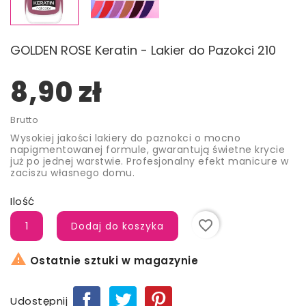
GOLDEN ROSE Keratin - Lakier do Pazokci 210
8,90 zł
Brutto
Wysokiej jakości lakiery do paznokci o mocno
napigmentowanej formule, gwarantują świetne krycie
już po jednej warstwie. Profesjonalny efekt manicure w
zaciszu własnego domu.
Ilość
favorite_border
Dodaj do koszyka

Ostatnie sztuki w magazynie
Udostępnij