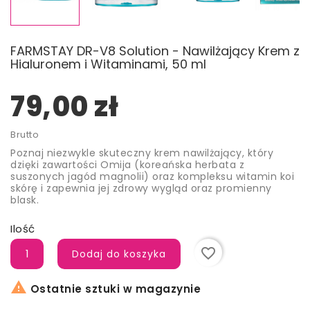
FARMSTAY DR-V8 Solution - Nawilżający Krem z
Hialuronem i Witaminami, 50 ml
79,00 zł
Brutto
Poznaj niezwykle skuteczny krem nawilżający, który
dzięki zawartości Omija (koreańska herbata z
suszonych jagód magnolii) oraz kompleksu witamin koi
skórę i zapewnia jej zdrowy wygląd oraz promienny
blask.
Ilość
favorite_border
Dodaj do koszyka

Ostatnie sztuki w magazynie