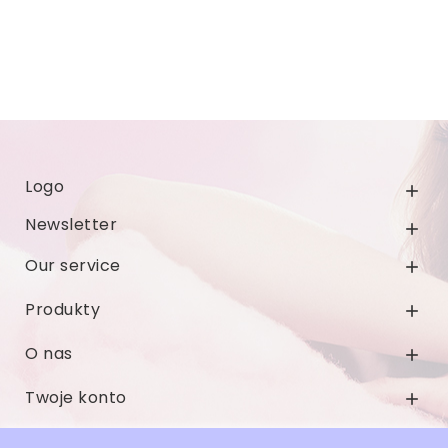
Logo

Newsletter

Our service

Produkty

O nas

Twoje konto

Informacja o sklepie
