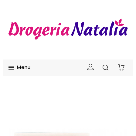
Menu

0