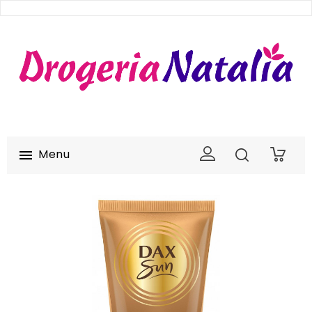
Menu

0