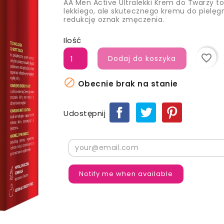
AA Men Active Ultralekki Krem do Twarzy t
lekkiego, ale skutecznego kremu do pielęgna
redukcję oznak zmęczenia.
Ilość
favorite_border
Dodaj do koszyka

Obecnie brak na stanie
Udostępnij
Notify me when available