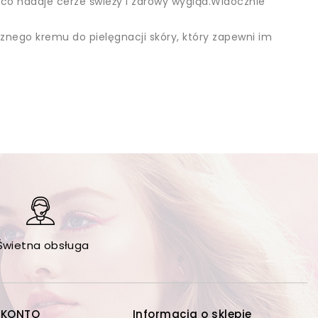
 co nadaje cerze świeży i zdrowy wygląd.Widocznie
cznego kremu do pielęgnacji skóry, który zapewni im
Świetna obsługa
 KONTO
Informacja o sklepie