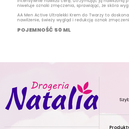
intensywnie nawilża cerę, utrzymując ją nawilżoną 
niweluje oznaki zmęczenia, sprawiając, że skóra wy
AA Men Active Ultralekki Krem do Twarzy to doskona
nawilżenie, świeży wygląd i redukcję oznak zmęczeni
POJEMNOŚĆ 50 ML
Szy
Produkt