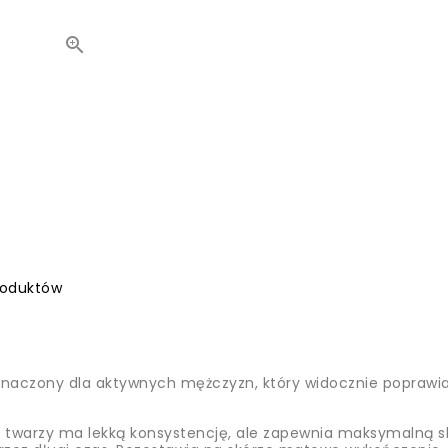

roduktów
naczony dla aktywnych mężczyzn, który widocznie poprawia k
 twarzy ma lekką konsystencję, ale zapewnia maksymalną s