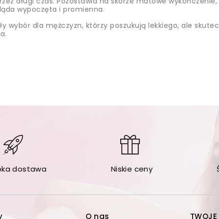
przez długi czas. Pozostawia na skórze matowe wykończenie,
gląda wypoczęta i promienna.
ły wybór dla mężczyzn, którzy poszukują lekkiego, ale skute
a.
bka dostawa
Niskie ceny
y
O nas
TWOJE