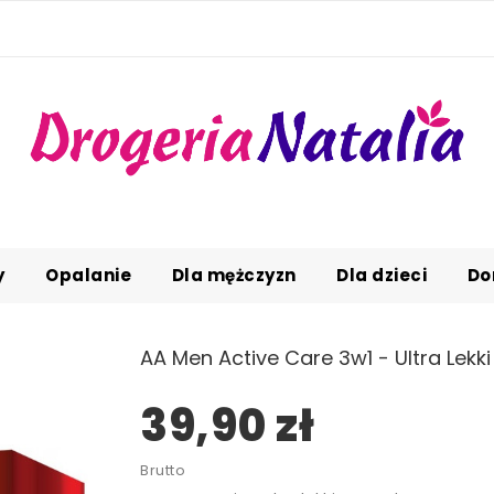
y
Opalanie
Dla mężczyzn
Dla dzieci
Do
AA Men Active Care 3w1 - Ultra Lekk
39,90 zł
Brutto