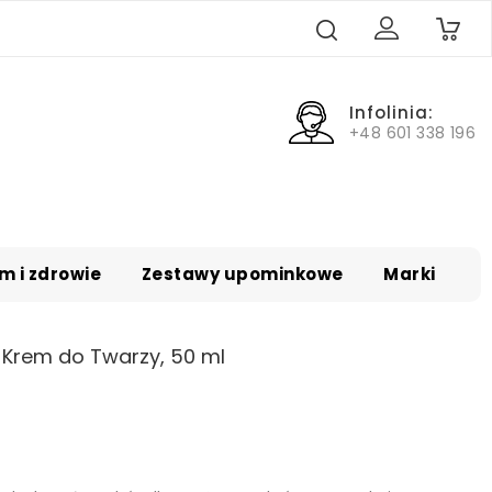
0
Infolinia:
+48 601 338 196
m i zdrowie
Zestawy upominkowe
Marki
i Krem do Twarzy, 50 ml