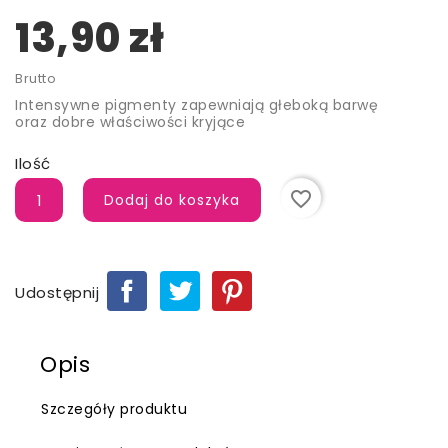
13,90 zł
Brutto
Intensywne pigmenty zapewniają głeboką barwę
oraz dobre właściwości kryjące
Ilość
favorite_border
Dodaj do koszyka
Udostępnij
Opis
Szczegóły produktu