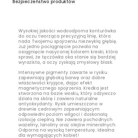
Bezpieczeństwo produktów
Wysokiej jakości wodoodporna konturówka
do oczu tworząca precyzyjną linię, która
nada Twojemu spojrzeniu niezwykłą głębię.
Już jedno pociągnięcie pozwala na
osiągnięcie nasyconej kolorem kreski, która
sprawi, że tęczówka oka stanie się bardziej
wyrazista, a oczy zyskają zmysłowy blask.
Intensywne pigmenty zawarte w rysiku
zapewniają głęboką barwę oraz dobre
właściwości kryjące, dając efekt
magnetycznego spojrzenia. Kredka jest
stworzona na bazie wosku, który odżywczo
działa na skórę i zawiera naturalne
antyoksydanty. Rysik umieszczono w
drewnie cedrowym zapewniającym
odpowiedni poziom wilgoci i doskonałą
izolację cieplną. Nie zawiera pochodnych
wazeliny, lanoliny oraz olejów mineralnych.
Odporna na wysoką temperaturę. Idealna
dla wymagających kobiet!