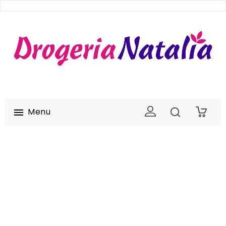
Menu

0